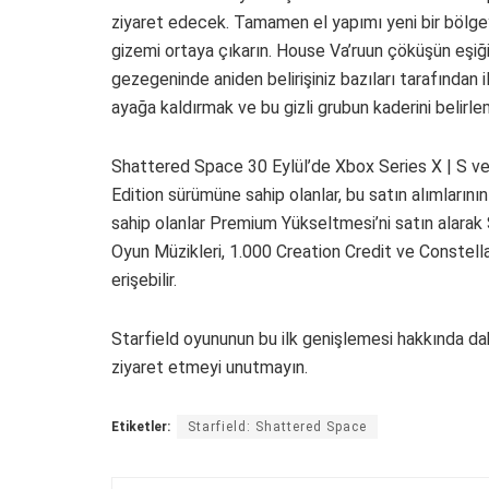
ziyaret edecek. Tamamen el yapımı yeni bir bölgey
gizemi ortaya çıkarın. House Va’ruun çöküşün eşiğin
gezegeninde aniden belirişiniz bazıları tarafından 
ayağa kaldırmak ve bu gizli grubun kaderini belirlem
Shattered Space 30 Eylül’de Xbox Series X | S ve
Edition sürümüne sahip olanlar, bu satın alımlarını
sahip olanlar Premium Yükseltmesi’ni satın alarak Sh
Oyun Müzikleri, 1.000 Creation Credit ve Constella
erişebilir.
Starfield oyununun bu ilk genişlemesi hakkında dah
ziyaret etmeyi unutmayın.
Etiketler:
Starfield: Shattered Space