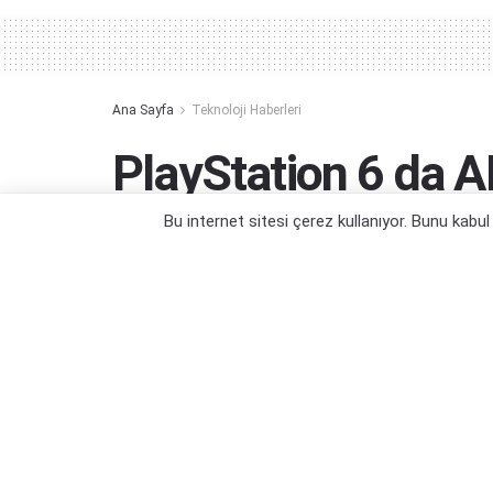
Ana Sayfa
Teknoloji Haberleri
PlayStation 6 da A
Kullanacakmış
Bu internet sitesi çerez kullanıyor. Bunu kabu
PlayStation ekosistemi de tam gaz...
Yazar:
Orçun Çavuşoğlu
17/09/2024 11:17
Ka