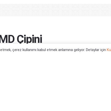
MD Çipini
l etmek, çerez kullanımı kabul etmek anlamına geliyor. Detaylar için
Ku
0
tegori:
Teknoloji Haberleri