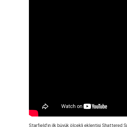
Starfield’ın ilk büyük ölçekli eklentisi Shattered