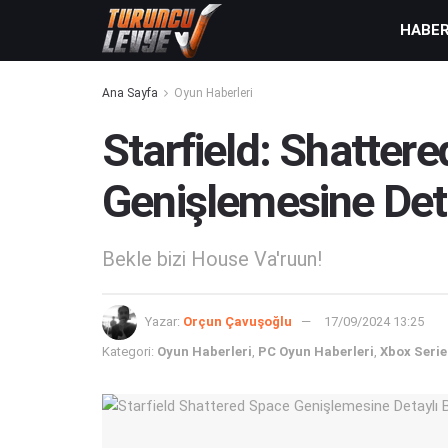
HABE
Ana Sayfa
Oyun Haberleri
Starfield: Shatter
Genişlemesine Det
Bekle bizi House Va'ruun!
Yazar:
Orçun Çavuşoğlu
17/09/2024 13:25
Kategori:
Oyun Haberleri
,
PC Oyun Haberleri
,
Xbox Serie