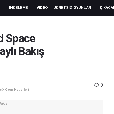
R
İNCELEME
VIDEO
ÜCRETSIZ OYUNLAR
ÇIKACA
ed Space
aylı Bakış
0
s X Oyun Haberleri