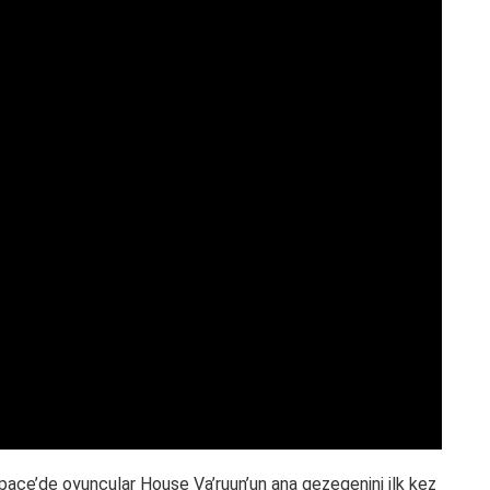
 Space’de oyuncular House Va’ruun’un ana gezegenini ilk kez