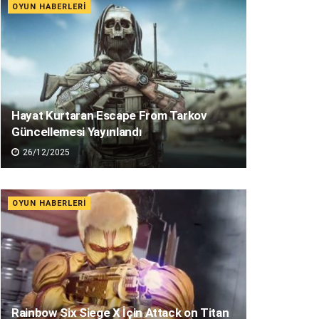
OYUN HABERLERI
Hayat Kurtaran Escape From Tarkov
Güncellemesi Yayınlandı
26/12/2025
OYUN HABERLERI
Rainbow Six Siege X İçin Attack on Titan