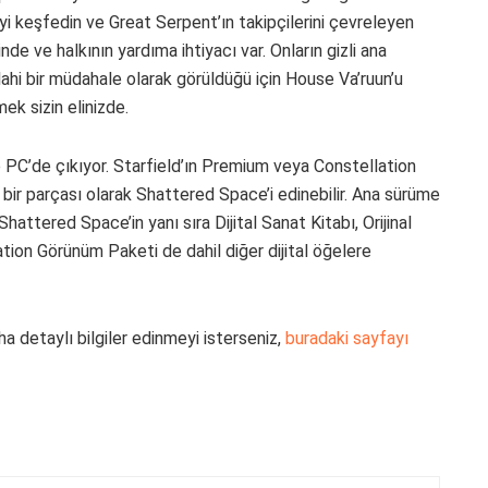
i keşfedin ve Great Serpent’ın takipçilerini çevreleyen
de ve halkının yardıma ihtiyacı var. Onların gizli ana
ilahi bir müdahale olarak görüldüğü için House Va’ruun’u
ek sizin elinizde.
 PC’de çıkıyor. Starfield’ın Premium veya Constellation
n bir parçası olarak Shattered Space’i edinebilir. Ana sürüme
attered Space’in yanı sıra Dijital Sanat Kitabı, Orijinal
tion Görünüm Paketi de dahil diğer dijital öğelere
a detaylı bilgiler edinmeyi isterseniz,
buradaki sayfayı