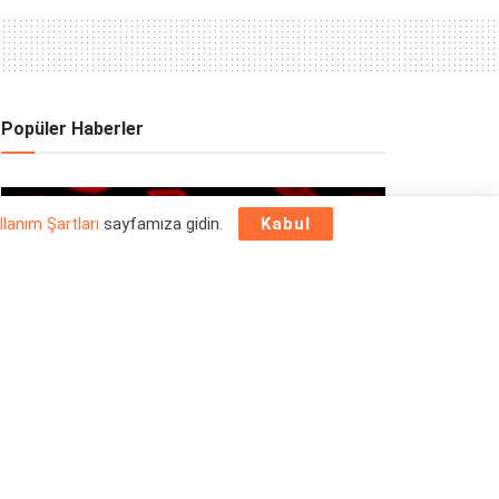
Popüler Haberler
OYUN HABERLERI
llanım Şartları
sayfamıza gidin.
Kabul
Epic Games Store Yılbaşı Ücretsiz Oyun
Programı 2025: 26 Aralık
26/12/2025