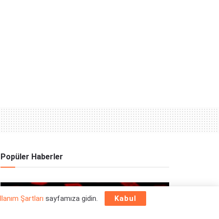
Popüler Haberler
OYUN HABERLERI
llanım Şartları
sayfamıza gidin.
Kabul