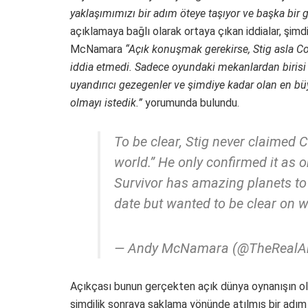
yaklaşımımızı bir adım öteye taşıyor ve başka bir
açıklamaya bağlı olarak ortaya çıkan iddialar, şimd
McNamara
“Açık konuşmak gerekirse, Stig asla Co
iddia etmedi. Sadece oyundaki mekanlardan birisi o
uyandırıcı gezegenler ve şimdiye kadar olan en b
olmayı istedik.”
yorumunda bulundu.
To be clear, Stig never claimed 
world.” He only confirmed it as o
Survivor has amazing planets to
date but wanted to be clear on 
— Andy McNamara (@TheReal
Açıkçası bunun gerçekten açık dünya oynanışın olm
şimdilik sonraya saklama yönünde atılmış bir adım