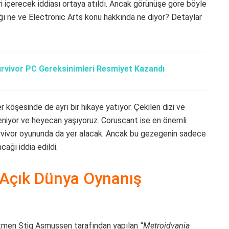
 içerecek iddiası ortaya atıldı. Ancak görünüşe göre böyle
ağı ne ve Electronic Arts konu hakkında ne diyor? Detaylar
urvivor PC Gereksinimleri Resmiyet Kazandı
r köşesinde de ayrı bir hikaye yatıyor. Çekilen dizi ve
eniyor ve heyecan yaşıyoruz. Coruscant ise en önemli
urvivor oyununda da yer alacak. Ancak bu gezegenin sadece
cağı iddia edildi.
r Açık Dünya Oynanış
etmen Stig Asmussen tarafından yapılan
“Metroidvania