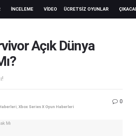
R
İNCELEME
VIDEO
ÜCRETSIZ OYUNLAR
ÇIKACA
rvivor Açık Dünya
Mı?
ı!
0
Haberleri
,
Xbox Series X Oyun Haberleri