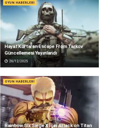
OYUN HABERLERI
Hayat Kurtaran Escape From Tarkov
Güncellemesi Yayınlandı
26/12/2025
OYUN HABERLERI
Rainbow Six Siege X İçin Attack on Titan