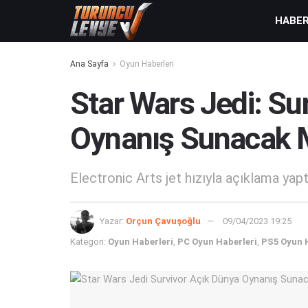
HABE
Ana Sayfa
Oyun Haberleri
Star Wars Jedi: Su
Oynanış Sunacak 
Electronic Arts jet hızıyla açıklama yapt
Yazar:
Orçun Çavuşoğlu
09/04/2023 19:25
Kategori:
Oyun Haberleri
,
PC Oyun Haberleri
,
PS5 Oyun 