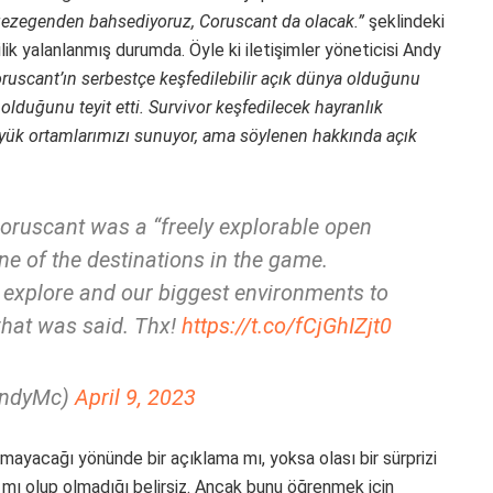
 gezegenden bahsediyoruz, Coruscant da olacak.”
şeklindeki
ilik yalanlanmış durumda. Öyle ki iletişimler yöneticisi Andy
ruscant’ın serbestçe keşfedilebilir açık dünya olduğunu
lduğunu teyit etti. Survivor keşfedilecek hayranlık
üyük ortamlarımızı sunuyor, ama söylenen hakkında açık
Coruscant was a “freely explorable open
ne of the destinations in the game.
 explore and our biggest environments to
what was said. Thx!
https://t.co/fCjGhIZjt0
AndyMc)
April 9, 2023
ayacağı yönünde bir açıklama mı, yoksa olası bir sürprizi
 mı olup olmadığı belirsiz. Ancak bunu öğrenmek için