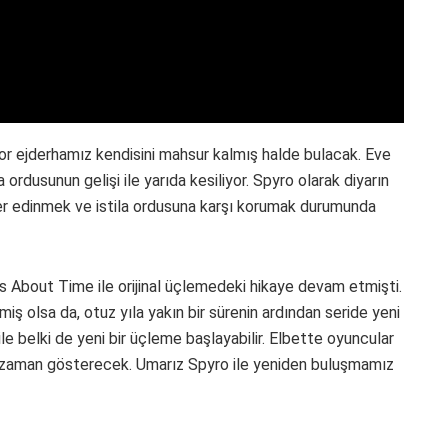
or ejderhamız kendisini mahsur kalmış halde bulacak. Eve
a ordusunun gelişi ile yarıda kesiliyor. Spyro olarak diyarın
r edinmek ve istila ordusuna karşı korumak durumunda
It’s About Time ile orijinal üçlemedeki hikaye devam etmişti.
ş olsa da, otuz yıla yakın bir sürenin ardından seride yeni
ile belki de yeni bir üçleme başlayabilir. Elbette oyuncular
u da zaman gösterecek. Umarız Spyro ile yeniden buluşmamız