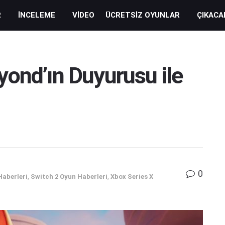
R
İNCELEME
VIDEO
ÜCRETSIZ OYUNLAR
ÇIKACA
ond’ın Duyurusu ile
0
Haberleri
,
Switch 2 Oyun Haberleri
,
Xbox Series X