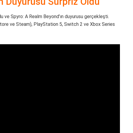
n Duyurusu Sürpriz Oldu
 ve Spyro: A Realm Beyond’ın duyurusu gerçekleşti.
tore ve Steam), PlayStation 5, Switch 2 ve Xbox Series