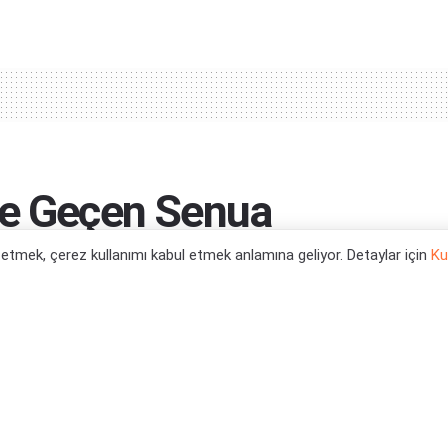
de Geçen Senua
l etmek, çerez kullanımı kabul etmek anlamına geliyor. Detaylar için
Ku
..
0
Haberleri
,
Xbox Series X Oyun Haberleri