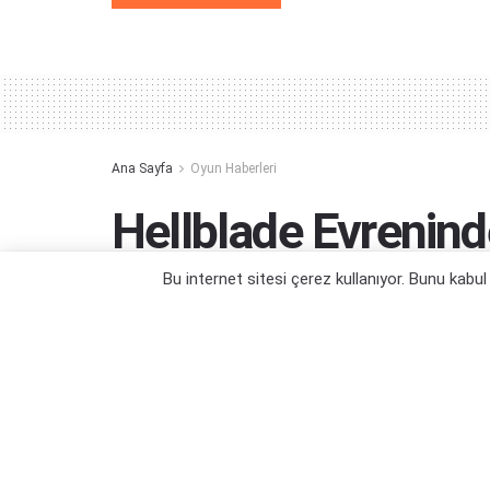
Alternative:
Ana Sayfa
Oyun Haberleri
Hellblade Evrenin
Duyuruldu
Bu internet sitesi çerez kullanıyor. Bunu kabu
Al eline kılıcı Senua, işimiz daha bitmedi.
Yazar:
Orçun Çavuşoğlu
08/06/2026 01:25
Kategori:
Oyun Haberleri
,
PC Oyun Haberleri
,
PS5 Oyun 