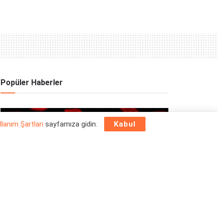
Popüler Haberler
OYUN HABERLERI
llanım Şartları
sayfamıza gidin.
Kabul
Epic Games Store Yılbaşı Ücretsiz Oyun
Programı 2025: 26 Aralık
26/12/2025