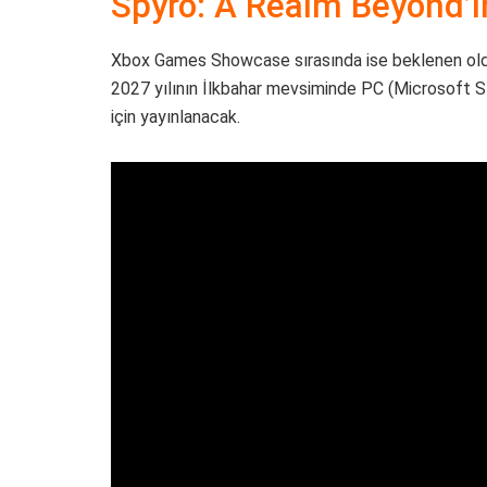
Spyro: A Realm Beyond’ı
Xbox Games Showcase sırasında ise beklenen oldu
2027 yılının İlkbahar mevsiminde PC (Microsoft S
için yayınlanacak.