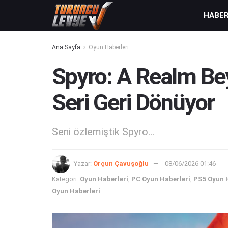
HABE
Ana Sayfa
Oyun Haberleri
Spyro: A Realm Bey
Seri Geri Dönüyor
Seni özlemiştik Spyro...
Yazar:
Orçun Çavuşoğlu
08/06/2026 01:46
Kategori:
Oyun Haberleri
,
PC Oyun Haberleri
,
PS5 Oyun 
Oyun Haberleri