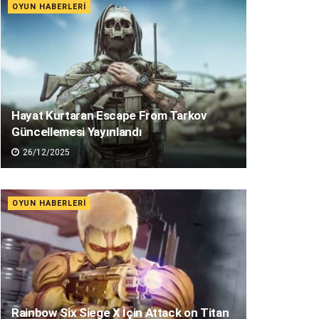
OYUN HABERLERI
Hayat Kurtaran Escape From Tarkov
Güncellemesi Yayınlandı
26/12/2025
OYUN HABERLERI
Rainbow Six Siege X İçin Attack on Titan