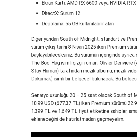
Ekran Kartı: AMD RX 6600 veya NVIDIA RTX 
DirectX: Sürüm 12
Depolama: 55 GB kullanılabilir alan
Diğer yandan South of Midnight, standart ve Premi
sürüm çıkış tarihi 8 Nisan 2025 iken Premium sür
başlayabileceksiniz. Bu sürümün içeriğinde ayrıca d
The Boo-Hag isimli çizgi-roman, Olivier Deriviere
Stay Human) tarafından müzik albümü, müzik vide
Dokumak) isimli bir belgesel bulunacak. Bu belgese
Senaryo uzunluğu 20 – 25 saat olacak South of 
18.99 USD (677,37 TL) iken Premium sürümü 22.9
1.399 TL ve 1.649 TL fiyat etiketine sahipler, a
ekleneceğini de hatırlatmadan geçmeyelim.