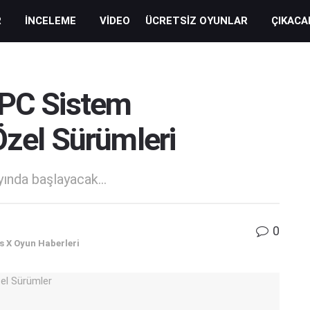
R
İNCELEME
VIDEO
ÜCRETSIZ OYUNLAR
ÇIKACA
 PC Sistem
Özel Sürümleri
ında başlayacak...
0
s X Oyun Haberleri