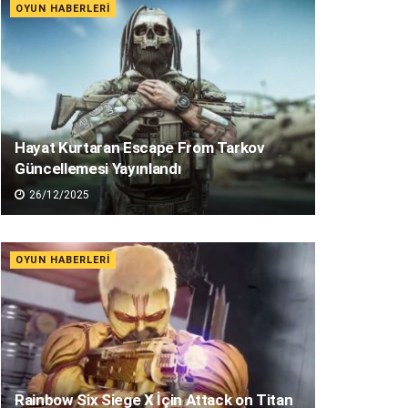
OYUN HABERLERI
Hayat Kurtaran Escape From Tarkov
Güncellemesi Yayınlandı
26/12/2025
OYUN HABERLERI
Rainbow Six Siege X İçin Attack on Titan