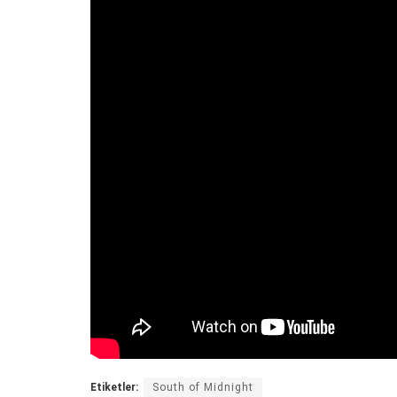
Etiketler:
South of Midnight