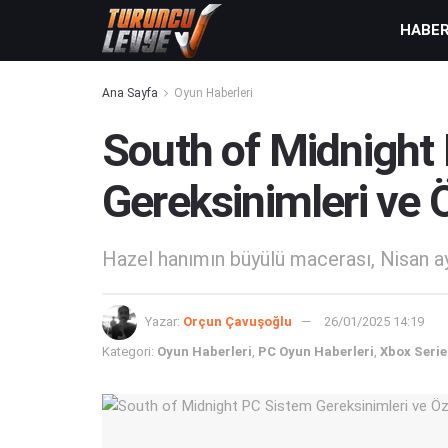
HABE
Ana Sayfa
Oyun Haberleri
South of Midnight
Gereksinimleri ve 
Hazel hanımın büyülü macerası, Nisan ay
Yazar:
Orçun Çavuşoğlu
26/01/2025 14:19
Kategori:
Oyun Haberleri
,
PC Oyun Haberleri
,
Xbox Serie