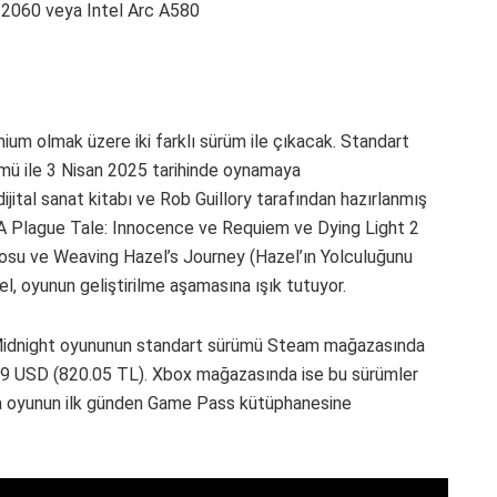
2060 veya Intel Arc A580
um olmak üzere iki farklı sürüm ile çıkacak. Standart
ümü ile 3 Nisan 2025 tarihinde oynamaya
ijital sanat kitabı ve Rob Guillory tarafından hazırlanmış
 (A Plague Tale: Innocence ve Requiem ve Dying Light 2
osu ve Weaving Hazel’s Journey (Hazel’ın Yolculuğunu
l, oyunun geliştirilme aşamasına ışık tutuyor.
Midnight oyununun standart sürümü Steam mağazasında
9 USD (820.05 TL). Xbox mağazasında ise bu sürümler
ma oyunun ilk günden Game Pass kütüphanesine