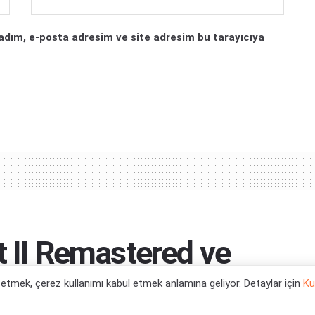
adım, e-posta adresim ve site adresim bu tarayıcıya
t II Remastered ve
 ve Çoklu Kare
l etmek, çerez kullanımı kabul etmek anlamına geliyor. Detaylar için
Ku