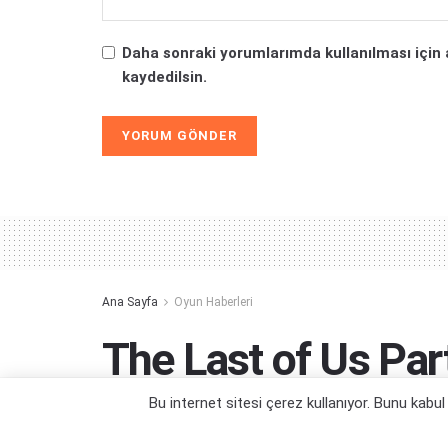
Daha sonraki yorumlarımda kullanılması için 
kaydedilsin.
Alternative:
Ana Sayfa
Oyun Haberleri
The Last of Us Par
Dahası için DLSS 4
Bu internet sitesi çerez kullanıyor. Bunu kabu