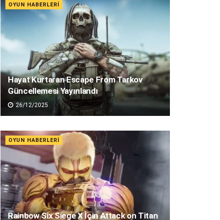
OYUN HABERLERI
Hayat Kurtaran Escape From Tarkov
Güncellemesi Yayınlandı
26/12/2025
OYUN HABERLERI
Rainbow Six Siege X İçin Attack on Titan