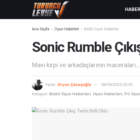
HABE
Ana Sayfa
Oyun Haberleri
Mobil Oyun Haberleri
Sonic Rumble Çıkış 
Mavi kirpi ve arkadaşlarının maceraları...
Yazar:
Orçun Çavuşoğlu
08/04/2025 20:53
Kategori:
Mobil Oyun Haberleri
,
Oyun Haberleri
,
PC Oyun