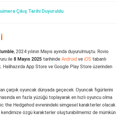
uimera Çıkış Tarihi Duyuruldu
i
Rumble
, 2024 yılının Mayıs ayında duyurulmuştu. Rovio
yuru ile
8 Mayıs 2025
tarihinde
Android
ve
iOS
tabanlı
k. Halihazırda App Store ve Google Play Store üzerinden
lan çarpık oyuncak dünyada geçecek. Oyuncak figürlerini
nasında en fazla yüzüğü toplayarak en hızlı oyuncu olma
nic the Hedgehod evrenindeki simgesel karakterler olacak
e, kendimize özgü karakterler oluşturabilmemiz de mümkün