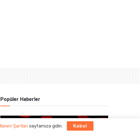
Popüler Haberler
OYUN HABERLERI
llanım Şartları
sayfamıza gidin.
Kabul