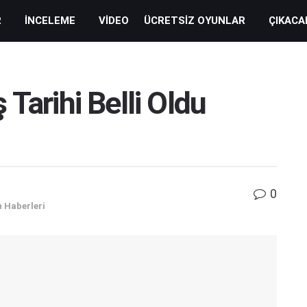
R
İNCELEME
VIDEO
ÜCRETSIZ OYUNLAR
ÇIKACA
Tarihi Belli Oldu
0
 Haberleri