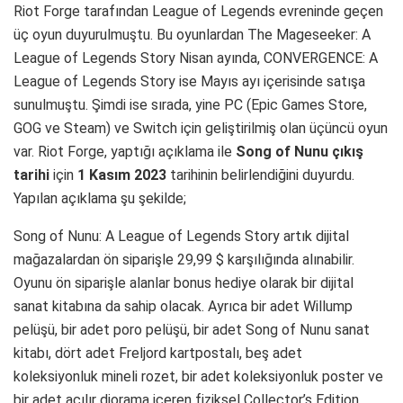
Riot Forge tarafından League of Legends evreninde geçen
üç oyun duyurulmuştu. Bu oyunlardan The Mageseeker: A
League of Legends Story Nisan ayında, CONVERGENCE: A
League of Legends Story ise Mayıs ayı içerisinde satışa
sunulmuştu. Şimdi ise sırada, yine PC (Epic Games Store,
GOG ve Steam) ve Switch için geliştirilmiş olan üçüncü oyun
var. Riot Forge, yaptığı açıklama ile
Song of Nunu çıkış
tarihi
için
1 Kasım 2023
tarihinin belirlendiğini duyurdu.
Yapılan açıklama şu şekilde;
Song of Nunu: A League of Legends Story artık dijital
mağazalardan ön siparişle 29,99 $ karşılığında alınabilir.
Oyunu ön siparişle alanlar bonus hediye olarak bir dijital
sanat kitabına da sahip olacak. Ayrıca bir adet Willump
pelüşü, bir adet poro pelüşü, bir adet Song of Nunu sanat
kitabı, dört adet Freljord kartpostalı, beş adet
koleksiyonluk mineli rozet, bir adet koleksiyonluk poster ve
bir adet açılır diorama içeren fiziksel Collector’s Edition