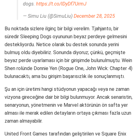
dogs.
https://t.co/lDyDf7UrmJ
— Simu Liu (@SimuLiu)
December 28, 2025
Bu noktada sizlere ilginç bir bilgi verelim. Tjahjanto, bir
süredir Sleeping Dogs oyununun beyaz perdeye gelmesini
destekliyordu. Netice olarak bu destek sonunda yerini
bulmuş oldu diyebiliriz. Sonunda diyoruz; çünkü, geçmişte
beyaz perde uyarlaması için bir girişimde bulunulmuştu. Wein
Shen rolünde Donnie Yen (Rogue One, John Wick: Chapter 4)
bulunacaktı, ama bu girişim başarısızlık ile sonuçlanmıştı.
Şu an için üretimi hangi stüdyonun yapacağı veya ne zaman
vizyona gireceğine dair bir bilgi bulunmuyor. Ancak senaristin,
senaryonun, yönetmenin ve Marvel aktörünün ön safta yer
alması ile merak edilen detayların ortaya çıkması fazla uzun
zaman almayabilir.
United Front Games tarafından geliştirilen ve Square Enix