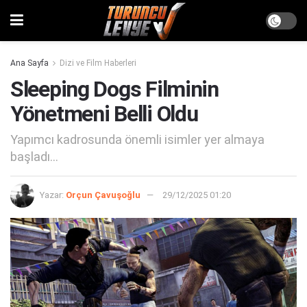
Ana Sayfa
Dizi ve Film Haberleri
Sleeping Dogs Filminin
Yönetmeni Belli Oldu
Yapımcı kadrosunda önemli isimler yer almaya
başladı...
Yazar:
Orçun Çavuşoğlu
29/12/2025 01:20