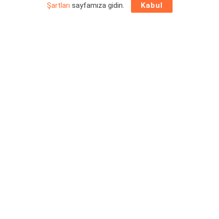
Şartları
sayfamıza gidin.
Kabul
Ubisoft, Assassin’s Creed internet sayfasında yaptığı yeni
paylaşım ile
Assassin’s Creed Shadows aşama
kaydetme sistemi
hakkında detaylı bilgiler sundu. Ayrıca
ustalık ağaçları ve yetenekler de masaya yatırıldı. Detaylar