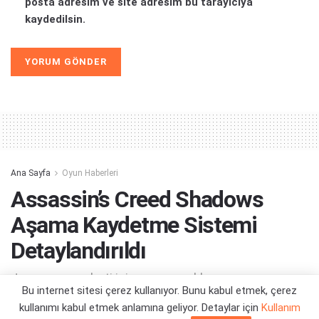
posta adresim ve site adresim bu tarayıcıya
kaydedilsin.
Alternative:
Ana Sayfa
Oyun Haberleri
Assassin’s Creed Shadows
Aşama Kaydetme Sistemi
Detaylandırıldı
Japonya seyahati için zaman yaklaşıyor...
Bu internet sitesi çerez kullanıyor. Bunu kabul etmek, çerez
kullanımı kabul etmek anlamına geliyor. Detaylar için
Kullanım
Yazar:
Orçun Çavuşoğlu
01/03/2025 14:58