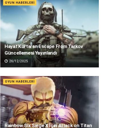
OYUN HABERLERI
Hayat Kurtaran Escape From Tarkov
Güncellemesi Yayınlandı
26/12/2025
OYUN HABERLERI
Rainbow Six Siege X İçin Attack on Titan