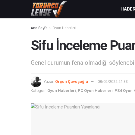
HABE
Ana Sayfa
Oyun Haberleri
Sifu İnceleme Puan
Genel durumun fena olmadığı söylenebilir
Yazar:
Orçun Çavuşoğlu
08/02/2022 21:33
Kategori:
Oyun Haberleri
,
PC Oyun Haberleri
,
PS4 Oyun 