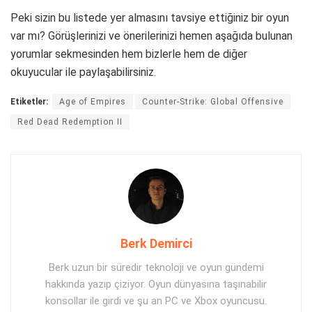
Peki sizin bu listede yer almasını tavsiye ettiğiniz bir oyun
var mı? Görüşlerinizi ve önerilerinizi hemen aşağıda bulunan
yorumlar sekmesinden hem bizlerle hem de diğer
okuyucular ile paylaşabilirsiniz.
Etiketler:
Age of Empires
Counter-Strike: Global Offensive
Red Dead Redemption II
Berk Demirci
Berk uzun bir süredir teknoloji ve oyun gündemi
hakkında yazıp çiziyor. Oyun dünyasına taşınabilir
konsollar ile girdi ve şu an PC ve Xbox oyuncusu.