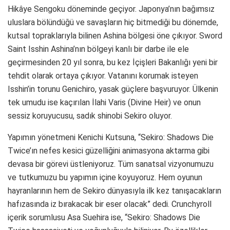
Hikâye Sengoku döneminde geçiyor. Japonya’nın bağımsız
uluslara bölündüğü ve savaşların hiç bitmediği bu dönemde,
kutsal topraklarıyla bilinen Ashina bölgesi öne çıkıyor. Sword
Saint Isshin Ashina’nın bölgeyi kanlı bir darbe ile ele
geçirmesinden 20 yıl sonra, bu kez İçişleri Bakanlığı yeni bir
tehdit olarak ortaya çıkıyor. Vatanını korumak isteyen
Isshin’in torunu Genichiro, yasak güçlere başvuruyor. Ülkenin
tek umudu ise kaçırılan İlahi Varis (Divine Heir) ve onun
sessiz koruyucusu, sadık shinobi Sekiro oluyor.
Yapımın yönetmeni Kenichi Kutsuna, “Sekiro: Shadows Die
Twice’ın nefes kesici güzelliğini animasyona aktarma gibi
devasa bir görevi üstleniyoruz. Tüm sanatsal vizyonumuzu
ve tutkumuzu bu yapımın içine koyuyoruz. Hem oyunun
hayranlarının hem de Sekiro dünyasıyla ilk kez tanışacakların
hafızasında iz bırakacak bir eser olacak” dedi. Crunchyroll
içerik sorumlusu Asa Suehira ise, “Sekiro: Shadows Die