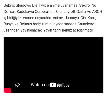
Sekiro: Shadows Die Twice anime uyarlaması Sekiro: No
Defeat Kadokawa Corporation, Crunchyroll, Qzil.la ve ARCH
iş birliğiyle resmen duyuruldu. Anime, Japonya, Çin, Kore,
Rusya ve Belarus hariç tüm dünyada sadece Crunchyroll
üzerinden yayınlanacak. Yayın tarihi henüz açıklanmadı.