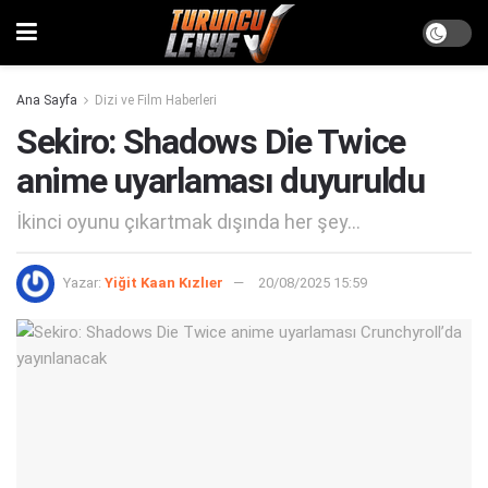
Ana Sayfa
Dizi ve Film Haberleri
Sekiro: Shadows Die Twice
anime uyarlaması duyuruldu
İkinci oyunu çıkartmak dışında her şey...
Yazar:
Yiğit Kaan Kızlıer
20/08/2025 15:59