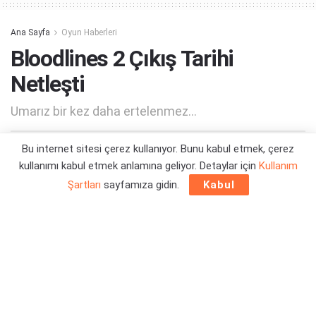
Ana Sayfa
Oyun Haberleri
Bloodlines 2 Çıkış Tarihi
Netleşti
Umarız bir kez daha ertelenmez...
Bu internet sitesi çerez kullanıyor. Bunu kabul etmek, çerez
Yazar:
Orçun Çavuşoğlu
20/08/2025 15:57
kullanımı kabul etmek anlamına geliyor. Detaylar için
Kullanım
Şartları
sayfamıza gidin.
Kabul