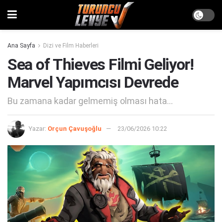
Ana Sayfa
Dizi ve Film Haberleri
Sea of Thieves Filmi Geliyor!
Marvel Yapımcısı Devrede
Bu zamana kadar gelmemiş olması hata...
Yazar:
Orçun Çavuşoğlu
23/06/2026 10:22