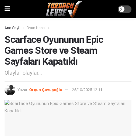
Ana Sayfa
Oyun Haberleri
Scarface Oyununun Epic
Games Store ve Steam
Sayfaları Kapatıldı
Olaylar olaylar...
Yazar:
Orçun Çavuşoğlu
25/10/2025 12:11