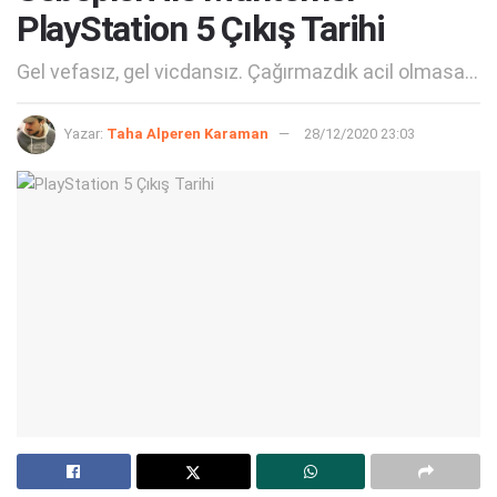
PlayStation 5 Çıkış Tarihi
Gel vefasız, gel vicdansız. Çağırmazdık acil olmasa...
Yazar:
Taha Alperen Karaman
28/12/2020 23:03