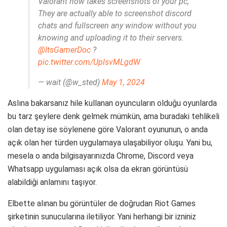
Valorant now takes screenshots of your pc,
They are actually able to screenshot discord
chats and fullscreen any window without you
knowing and uploading it to their servers.
@ItsGamerDoc
?
pic.twitter.com/UplsvMLgdW
— wait (@w_sted)
May 1, 2024
Aslına bakarsanız hile kullanan oyuncuların olduğu oyunlarda
bu tarz şeylere denk gelmek mümkün, ama buradaki tehlikeli
olan detay ise söylenene göre Valorant oyununun, o anda
açık olan her türden uygulamaya ulaşabiliyor oluşu. Yani bu,
mesela o anda bilgisayarınızda Chrome, Discord veya
Whatsapp uygulaması açık olsa da ekran görüntüsü
alabildiği anlamını taşıyor.
Elbette alınan bu görüntüler de doğrudan Riot Games
şirketinin sunucularına iletiliyor. Yani herhangi bir izniniz