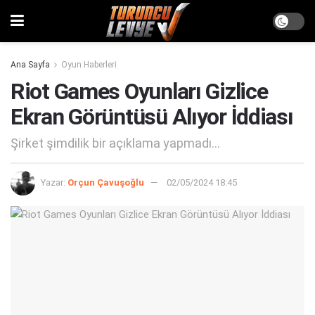
Ana Sayfa
Oyun Haberleri
Riot Games Oyunları Gizlice
Ekran Görüntüsü Alıyor İddiası
Şirket şimdilik bir açıklama yapmadı...
Yazar:
Orçun Çavuşoğlu
02/05/2024 18:45