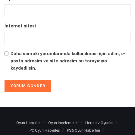
İnternet sitesi
Daha sonraki yorumlarımda kullanılması için adım, e-
posta adresim ve site adresim bu tarayıcıya
kaydedilsin.
Alternative:
Ana Sayfa
Oyun Haberleri