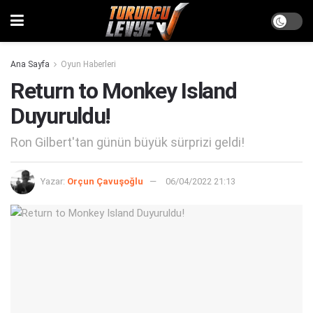
Ana Sayfa
Oyun Haberleri
Return to Monkey Island
Duyuruldu!
Ron Gilbert'tan günün büyük sürprizi geldi!
Yazar:
Orçun Çavuşoğlu
06/04/2022 21:13