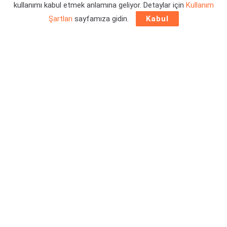
kullanımı kabul etmek anlamına geliyor. Detaylar için
Kullanım
Şartları
sayfamıza gidin.
Kabul
Yeni Starfield ekran görüntüsü sızıntıları
yaşanmaya
devam ediyor. Bir kez daha 2018 yılına dair görüntüleri
görme fırsatına kavuştuk. Detaylar ise haberimizde.
İlginizi Çekebilir:
Yeni Starfield Geliştirici Günlüğü