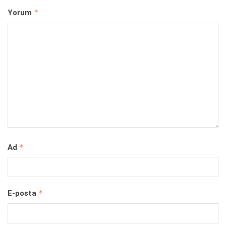
*
Yorum
*
Ad
*
E-posta