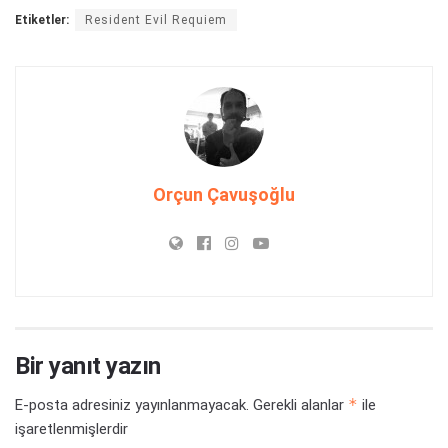
Etiketler:
Resident Evil Requiem
Orçun Çavuşoğlu
Bir yanıt yazın
*
E-posta adresiniz yayınlanmayacak.
Gerekli alanlar
ile
işaretlenmişlerdir