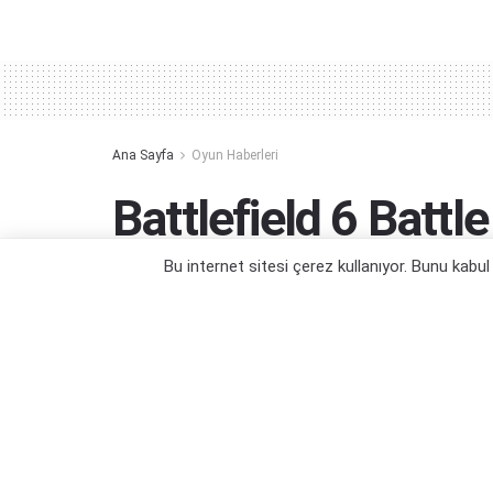
Alternative:
Ana Sayfa
Oyun Haberleri
Battlefield 6 Battl
Sızdırıldı
Bu internet sitesi çerez kullanıyor. Bunu kabu
Beklenen oyunun battle royale haritası sız
Yazar:
Yiğit Kaan Kızlıer
28/07/2025 05:49
Kategori:
Oyun Haberleri
,
PC Oyun Haberleri
,
PS5 Oyun 