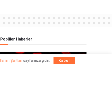
Popüler Haberler
OYUN HABERLERI
llanım Şartları
sayfamıza gidin.
Kabul
Epic Games Store Yılbaşı Ücretsiz Oyun
Programı 2025: 26 Aralık
26/12/2025