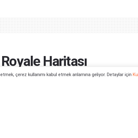
e Royale Haritası
l etmek, çerez kullanımı kabul etmek anlamına geliyor. Detaylar için
Ku
dırıldı...
0
Haberleri
,
Xbox Series X Oyun Haberleri