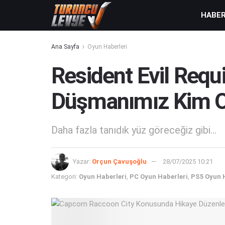
HABE
Ana Sayfa
Oyun Haberleri
Resident Evil Requ
Düşmanımız Kim Ol
Daha fazla tanıdık yüz göreceğiz gibi...
Yazar:
Orçun Çavuşoğlu
28/07/2025 10:21
Kategori:
Oyun Haberleri
,
PC Oyun Haberleri
,
PS5 Oyun 