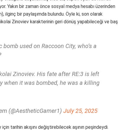
iliyor. Yakın bir zaman önce sosyal medya hesabı üzerinden
ilginç bir paylaşımda bulundu. Öyle ki, son olarak
olai Zinoviev karakterinin geri dönüş yapabileceği ve baş
ic bomb used on Raccoon City, who’s a
?
ai Zinoviev. His fate after RE:3 is left
y when it was bombed, he was a killing
lem (@AestheticGamer1)
July 25, 2025
y için tarihin akışını değiştirebilecek aşının peşindeydi.