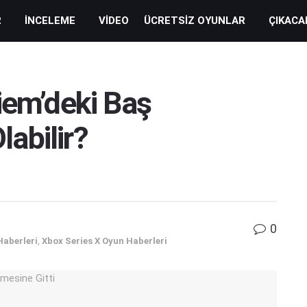
R
İNCELEME
VIDEO
ÜCRETSIZ OYUNLAR
ÇIKACA
iem’deki Baş
abilir?
0
Haberleri
,
Xbox Series X Oyun Haberleri