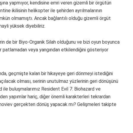
başına yapmıyor, kendisine emri veren gizemli bir örgütün
lentine ikilisinin helikopter ile şehirden ayrılmalarının
mkün olmamıştı. Ancak bağlantılı olduğu gizemli örgüt
ayli yüksek diyebiliriz.
in de bir Biyo-Organik Silah olduğunu ve bizi oyun boyunca
bir patlamadan veya yangından etkilendiğini gösteriyor
nda, geçmişte kalan bir hikayeye geri dönmeyi istediğini
 açılacak olması, serinin unutulmaz yüzlerinin geri dönüşünü
d ile buluşmalarımız Resident Evil 7: Biohazard ve
den yapımlar hariç, diğer önemli karakterleri tekrardan
noviev gerçekten dönüş yapacak mı? Gelişmeleri takipte