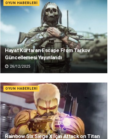
OYUN HABERLERI
Hayat Kurtaran Escape From Tarkov
Güncellemesi Yayınlandı
26/12/2025
OYUN HABERLERI
Rainbow Six Siege X İçin Attack on Titan