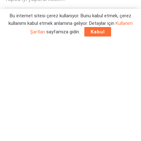
Bu internet sitesi çerez kullanıyor. Bunu kabul etmek, çerez
Yazar:
Yiğit Kaan Kızlıer
29/10/2025 17:29
kullanımı kabul etmek anlamına geliyor. Detaylar için
Kullanım
Şartları
sayfamıza gidin.
Kabul
Kojima Matrix oyunu, The Wachowskis’in 1999’da Hideo
Kojima’ya yaptığı teklifle neredeyse gerçekleşiyordu. Ancak