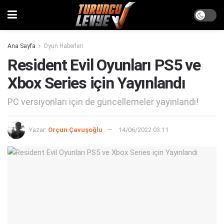
Ana Sayfa
Oyun Haberleri
Resident Evil Oyunları PS5 ve
Xbox Series için Yayınlandı
PC versiyonları için de güncellemeler yayınlandı!
Yazar:
Orçun Çavuşoğlu
14/06/2022 03:11