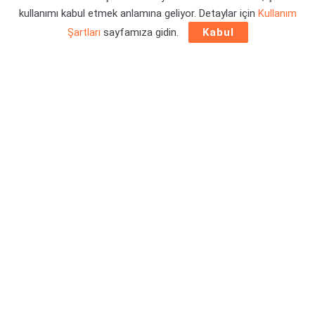
kullanımı kabul etmek anlamına geliyor. Detaylar için
Kullanım
Şartları
sayfamıza gidin.
Kabul
Capcom sunumu sırasında, sürpriz bir duyuru ile
Resident
Evil Village – Winters’ Expansion
ortaya çıktı. Peki nedir
bu genişletme paketi? Detaylar haberimizde.