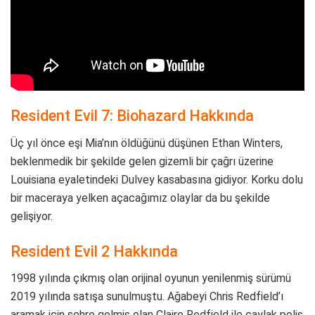
Resident Evil 7: Biohazard Hakkında
Üç yıl önce eşi Mia’nın öldüğünü düşünen Ethan Winters,
beklenmedik bir şekilde gelen gizemli bir çağrı üzerine
Louisiana eyaletindeki Dulvey kasabasına gidiyor. Korku dolu
bir maceraya yelken açacağımız olaylar da bu şekilde
gelişiyor.
Resident Evil 2 Hakkında
1998 yılında çıkmış olan orijinal oyunun yenilenmiş sürümü
2019 yılında satışa sunulmuştu. Ağabeyi Chris Redfield’ı
aramak için şehre gelmiş olan Claire Redfield ile çaylak polis