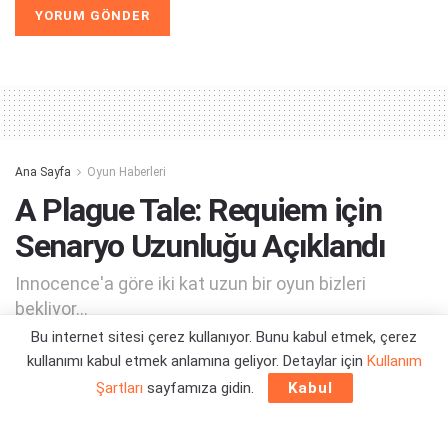
Alternative:
Ana Sayfa
Oyun Haberleri
A Plague Tale: Requiem için
Senaryo Uzunluğu Açıklandı
Innocence'a göre iki kat uzun bir oyun bizleri
bekliyor...
Bu internet sitesi çerez kullanıyor. Bunu kabul etmek, çerez
kullanımı kabul etmek anlamına geliyor. Detaylar için
Kullanım
Yazar:
Orçun Çavuşoğlu
24/09/2022 13:22
Şartları
sayfamıza gidin.
Kabul