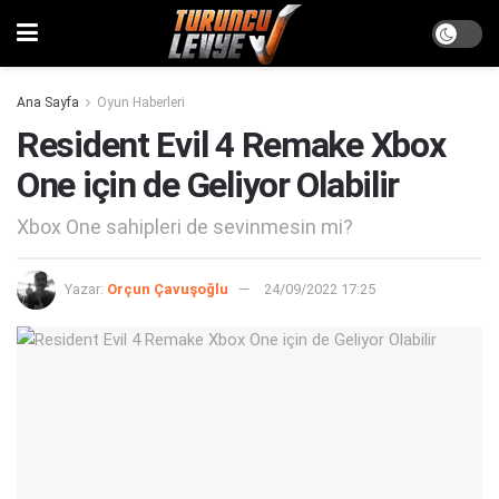
Ana Sayfa
Oyun Haberleri
Resident Evil 4 Remake Xbox
One için de Geliyor Olabilir
Xbox One sahipleri de sevinmesin mi?
Yazar:
Orçun Çavuşoğlu
24/09/2022 17:25