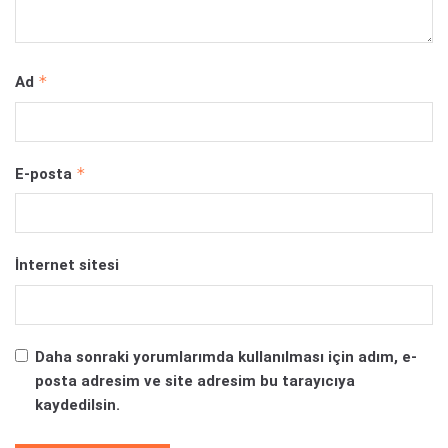
*
Ad
*
E-posta
İnternet sitesi
Daha sonraki yorumlarımda kullanılması için adım, e-
posta adresim ve site adresim bu tarayıcıya
kaydedilsin.