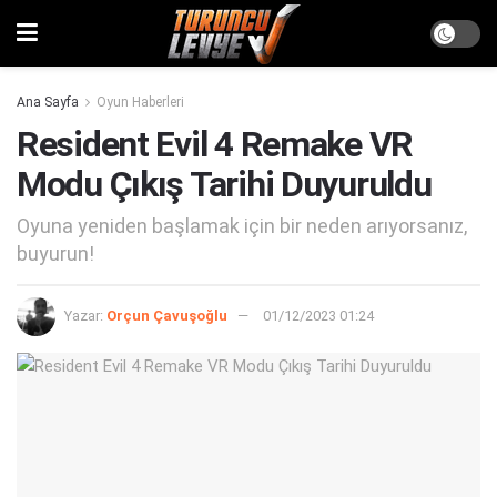
Ana Sayfa
Oyun Haberleri
Resident Evil 4 Remake VR
Modu Çıkış Tarihi Duyuruldu
Oyuna yeniden başlamak için bir neden arıyorsanız,
buyurun!
Yazar:
Orçun Çavuşoğlu
01/12/2023 01:24