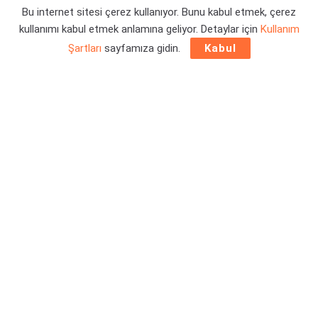
Bu internet sitesi çerez kullanıyor. Bunu kabul etmek, çerez
Yazar:
Orçun Çavuşoğlu
30/11/2023 19:11
kullanımı kabul etmek anlamına geliyor. Detaylar için
Kullanım
Şartları
sayfamıza gidin.
Kabul
Haftanın
ücretsiz Epic Games Store oyunları
indirmeye
açıldı. Dövüş oyunu sevenler koşsun! Bu hafta iki güzel
alternatif sizi bekliyor. Detaylar haberimizde.