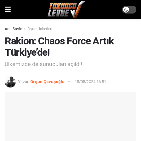
Ana Sayfa
Oyun Haberleri
Rakion: Chaos Force Artık
Türkiye’de!
Ülkemizde de sunucuları açıldı!
Yazar:
Orçun Çavuşoğlu
15/05/2024 16:51