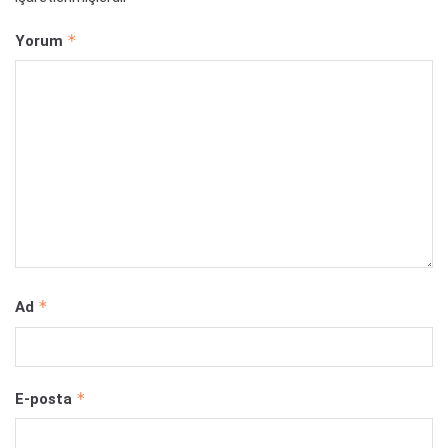
*
Yorum
*
Ad
*
E-posta