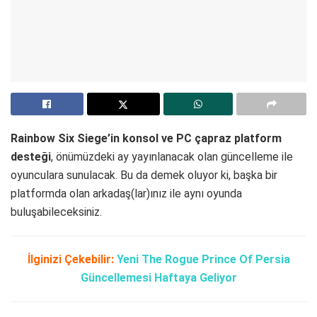
Rainbow Six Siege’in konsol ve PC çapraz platform
desteği
, önümüzdeki ay yayınlanacak olan güncelleme ile
oyunculara sunulacak. Bu da demek oluyor ki, başka bir
platformda olan arkadaş(lar)ınız ile aynı oyunda
buluşabileceksiniz.
İlginizi Çekebilir:
Yeni The Rogue Prince Of Persia
Güncellemesi Haftaya Geliyor