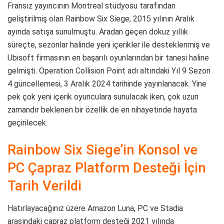
Fransız yayıncının Montreal stüdyosu tarafından
geliştirilmiş olan Rainbow Six Siege, 2015 yılının Aralık
ayında satışa sunulmuştu. Aradan geçen dokuz yıllık
süreçte, sezonlar halinde yeni içerikler ile desteklenmiş ve
Ubisoft firmasının en başarılı oyunlarından bir tanesi haline
gelmişti. Operation Collision Point adı altındaki Yıl 9 Sezon
4 güncellemesi, 3 Aralık 2024 tarihinde yayınlanacak. Yine
pek çok yeni içerik oyunculara sunulacak iken, çok uzun
zamandır beklenen bir özellik de en nihayetinde hayata
geçirilecek.
Rainbow Six Siege’in Konsol ve
PC Çapraz Platform Desteği İçin
Tarih Verildi
Hatırlayacağınız üzere Amazon Luna, PC ve Stadia
arasındaki çapraz platform desteği 2021 yılında