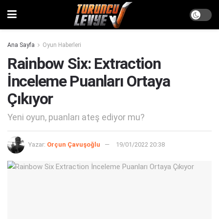
Ana Sayfa
Oyun Haberleri
Rainbow Six: Extraction
İnceleme Puanları Ortaya
Çıkıyor
Yeni oyun, puanları ateş ediyor mu?
Yazar:
Orçun Çavuşoğlu
19/01/2022 20:38