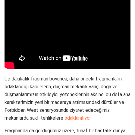
Üç dakikalık fragman boyunca, daha önceki fragmanların
odaklandığı kabilelerin, düşman mekanik vahşi doğa ve
düşmanlarımızın etkileyici yeteneklerinin aksine, bu defa ana
karakterimizin yeni bir maceraya atılmasındaki dürtüler ve
Forbidden West senaryosunda ziyaret edeceğimiz
mekanlarda saklı tehlikelere
odaklanılıyor
.
Fragmanda da gördüğümüz üzere, tuhaf bir hastalık dünya