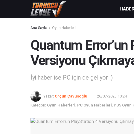
HABE
Ana Sayfa
Oyun Haberleri
Quantum Error’un 
Versiyonu Çıkmay
İyi haber ise PC için de geliyor :)
Yazar:
Orçun Çavuşoğlu
26/07/2023 10:24
Kategori:
Oyun Haberleri
,
PC Oyun Haberleri
,
PS5 Oyun 