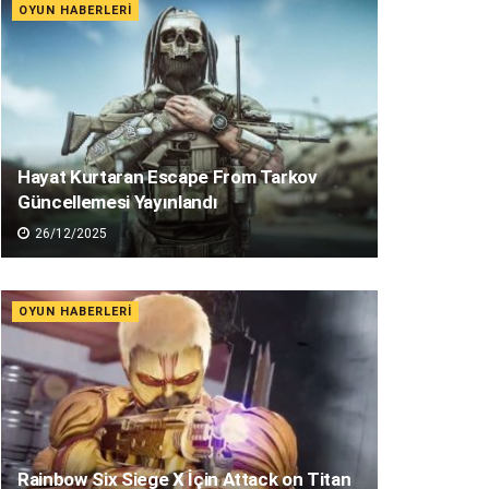
OYUN HABERLERI
Hayat Kurtaran Escape From Tarkov
Güncellemesi Yayınlandı
26/12/2025
OYUN HABERLERI
Rainbow Six Siege X İçin Attack on Titan