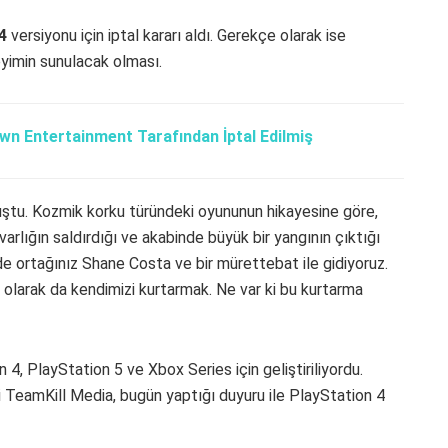
4
versiyonu için iptal kararı aldı. Gerekçe olarak ise
eyimin sunulacak olması.
awn Entertainment Tarafından İptal Edilmiş
uştu. Kozmik korku türündeki oyununun hikayesine göre,
rlığın saldırdığı ve akabinde büyük bir yangının çıktığı
 ortağınız Shane Costa ve bir mürettebat ile gidiyoruz.
n olarak da kendimizi kurtarmak. Ne var ki bu kurtarma
 4, PlayStation 5 ve Xbox Series için geliştiriliyordu.
 TeamKill Media, bugün yaptığı duyuru ile PlayStation 4