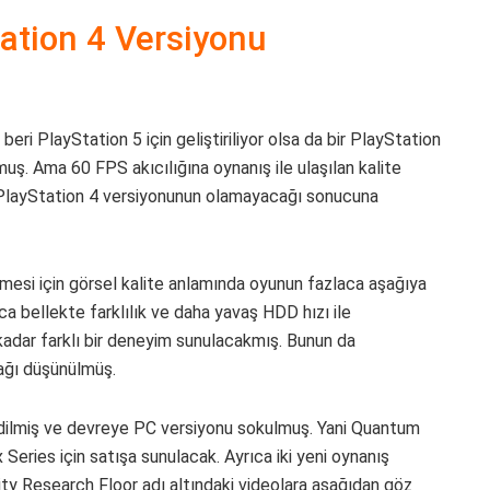
ation 4 Versiyonu
beri PlayStation 5 için geliştiriliyor olsa da bir PlayStation
uş. Ama 60 FPS akıcılığına oynanış ile ulaşılan kalite
r PlayStation 4 versiyonunun olamayacağı sonucuna
lmesi için görsel kalite anlamında oyunun fazlaca aşağıya
ca bellekte farklılık ve daha yavaş HDD hızı ile
kadar farklı bir deneyim sunulacakmış. Bunun da
cağı düşünülmüş.
edilmiş ve devreye PC versiyonu sokulmuş. Yani Quantum
x Series için satışa sunulacak. Ayrıca iki yeni oynanış
ty Research Floor adı altındaki videolara aşağıdan göz