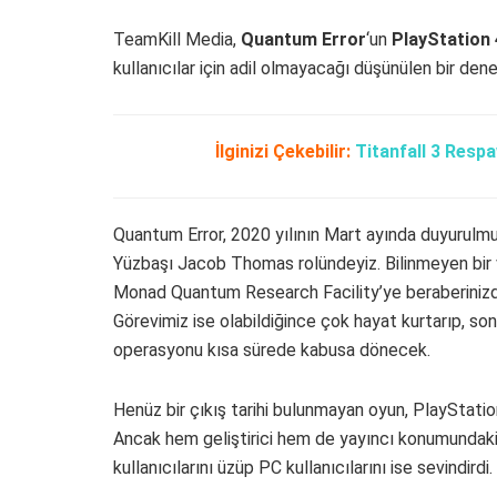
TeamKill Media,
Quantum Error
‘un
PlayStation 
kullanıcılar için adil olmayacağı düşünülen bir den
İlginizi Çekebilir:
Titanfall 3 Resp
Quantum Error, 2020 yılının Mart ayında duyurulm
Yüzbaşı Jacob Thomas rolündeyiz. Bilinmeyen bir va
Monad Quantum Research Facility’ye beraberinizde
Görevimiz ise olabildiğince çok hayat kurtarıp, so
operasyonu kısa sürede kabusa dönecek.
Henüz bir çıkış tarihi bulunmayan oyun, PlayStation
Ancak hem geliştirici hem de yayıncı konumundaki
kullanıcılarını üzüp PC kullanıcılarını ise sevindirdi.