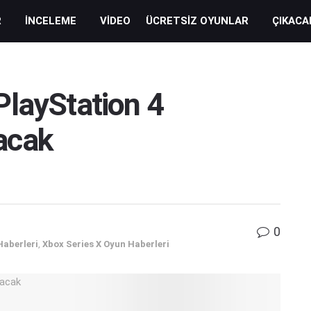
R
İNCELEME
VIDEO
ÜCRETSIZ OYUNLAR
ÇIKACA
PlayStation 4
acak
0
Haberleri
,
Xbox Series X Oyun Haberleri