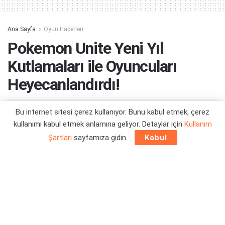
Ana Sayfa
Oyun Haberleri
Pokemon Unite Yeni Yıl
Kutlamaları ile Oyuncuları
Heyecanlandırdı!
Bu internet sitesi çerez kullanıyor. Bunu kabul etmek, çerez
Yazar:
Berk Demirci
10/12/2021 14:51
kullanımı kabul etmek anlamına geliyor. Detaylar için
Kullanım
Şartları
sayfamıza gidin.
Kabul