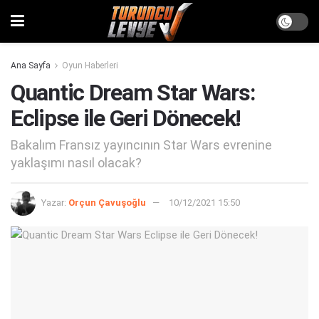
Ana Sayfa
Oyun Haberleri
Quantic Dream Star Wars:
Eclipse ile Geri Dönecek!
Bakalım Fransız yayıncının Star Wars evrenine
yaklaşımı nasıl olacak?
Yazar:
Orçun Çavuşoğlu
10/12/2021 15:50