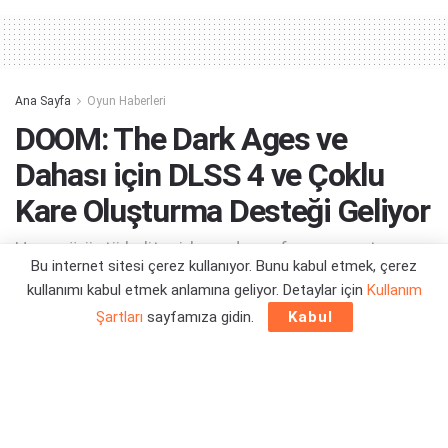
Ana Sayfa
Oyun Haberleri
DOOM: The Dark Ages ve
Dahası için DLSS 4 ve Çoklu
Kare Oluşturma Desteği Geliyor
Hem görüntü kalitesi, hem de performans artışı...
Bu internet sitesi çerez kullanıyor. Bunu kabul etmek, çerez
kullanımı kabul etmek anlamına geliyor. Detaylar için
Kullanım
Yazar:
Orçun Çavuşoğlu
14/05/2025 12:01
Şartları
sayfamıza gidin.
Kabul