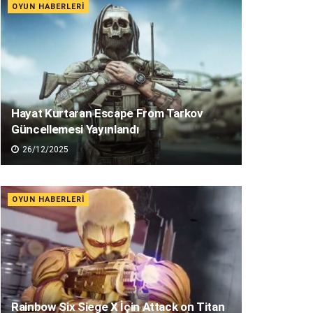
OYUN HABERLERI
Hayat Kurtaran Escape From Tarkov
Güncellemesi Yayınlandı
26/12/2025
OYUN HABERLERI
Rainbow Six Siege X İçin Attack on Titan