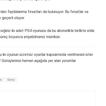
rden faydalanma fırsatları da bulunuyor. Bu fırsatlar ve
e geçerli oluyor.
leceğiniz iki adet PS4 oyununu da bu abonelikle birlikte elde
süreç boyunca erişebilmeniz mümkün.
 iki oyunun ücretsiz oyunlar kapsamında verilmesini ister
z? Görüşlerinizi hemen aşağıda yer alan yorumlar
us
Sony