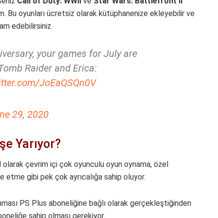
seniz
Call of Duty: WWII
ve
Star Wars: Battlefront II
m. Bu oyunları ücretsiz olarak kütüphanenize ekleyebilir ve
 edebilirsiniz.
iversary, your games for July are
 Tomb Raider and Erica:
witter.com/JoEaQSQn0V
ne 29, 2020
İşe Yarıyor?
 olarak çevrim içi çok oyunculu oyun oynama, özel
e etme gibi pek çok ayrıcalığa sahip oluyor.
nanması PS Plus aboneliğine bağlı olarak gerçekleştiğinden
oneliğe sahip olması gerekiyor.