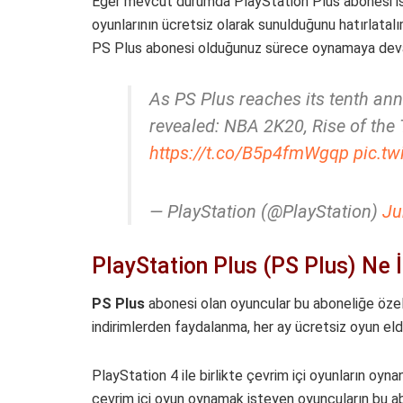
Eğer mevcut durumda PlayStation Plus abonesi i
oyunlarının ücretsiz olarak sunulduğunu hatırlatalı
PS Plus abonesi olduğunuz sürece oynamaya devam
As PS Plus reaches its tenth ann
revealed: NBA 2K20, Rise of the
https://t.co/B5p4fmWgqp
pic.t
— PlayStation (@PlayStation)
Ju
PlayStation Plus (PS Plus) Ne 
PS
Plus
abonesi olan oyuncular bu aboneliğe özel
indirimlerden faydalanma, her ay ücretsiz oyun eld
PlayStation 4 ile birlikte çevrim içi oyunların oy
çevrim içi oyun oynamak isteyen oyuncuların bu ab