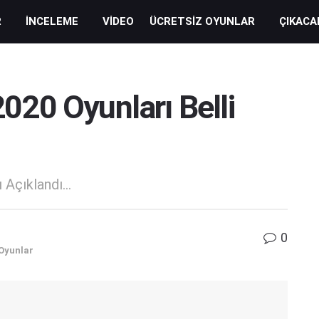
R
İNCELEME
VIDEO
ÜCRETSIZ OYUNLAR
ÇIKACA
20 Oyunları Belli
Açıklandı...
0
Oyunlar