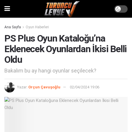
Ana Sayfa
Oyun Haberleri
PS Plus Oyun Kataloğu’na
Eklenecek Oyunlardan İkisi Belli
Oldu
Bakalım bu ay hangi oyunlar seçilecek?
Yazar:
Orçun Çavuşoğlu
02/04/2024 19:06