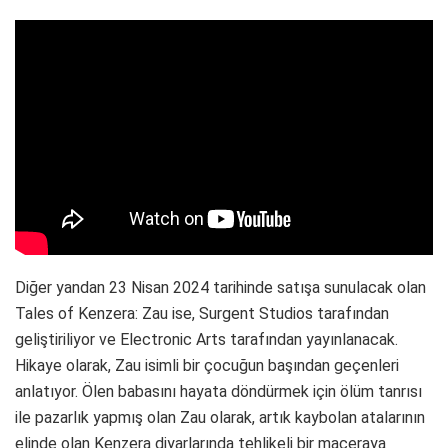
Diğer yandan 23 Nisan 2024 tarihinde satışa sunulacak olan
Tales of Kenzera: Zau ise, Surgent Studios tarafından
geliştiriliyor ve Electronic Arts tarafından yayınlanacak.
Hikaye olarak, Zau isimli bir çocuğun başından geçenleri
anlatıyor. Ölen babasını hayata döndürmek için ölüm tanrısı
ile pazarlık yapmış olan Zau olarak, artık kaybolan atalarının
elinde olan Kenzera diyarlarında tehlikeli bir maceraya