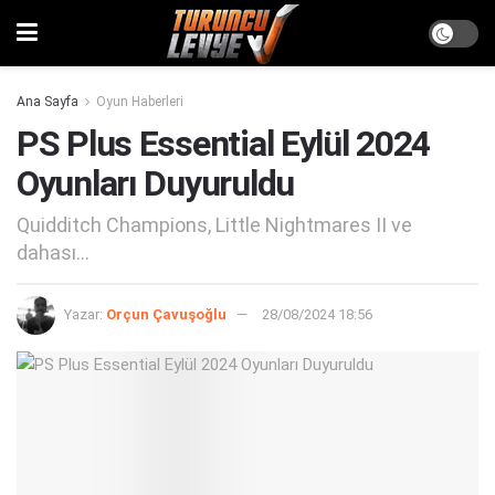
Ana Sayfa
Oyun Haberleri
PS Plus Essential Eylül 2024
Oyunları Duyuruldu
Quidditch Champions, Little Nightmares II ve
dahası...
Yazar:
Orçun Çavuşoğlu
28/08/2024 18:56