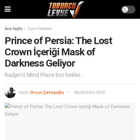
Ana Sayfa
Oyun Haberleri
Prince of Persia: The Lost
Crown İçeriği Mask of
Darkness Geliyor
Radjen's Mind Place bizi bekler...
Yazar:
Orçun Çavuşoğlu
06/09/2024 18:32