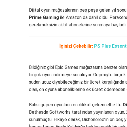
Dijital oyun mağazalarının peş peşe gelen yıl sonu
Prime Gaming
ile Amazon da dahil oldu. Perakende
gerekmeksizin aktif abonelerine sunmaya başladı. 
İlginizi Çekebilir:
PS Plus Essenti
Bildiğiniz gibi Epic Games mağazasına benzer olara
birçok oyun indirmeye sunuluyor. Geçmişte birçok 
sudan ucuz diyebileceğimiz bir ücret karşılığında
olan, on oyuna aboneliklerine ek ücret ödemeden
Bahsi geçen oyunların en dikkat çekeni elbette
D
Bethesda Softworks tarafından yayınlanan oyun, 2
sunulmuştu. Hikaye olarak, Dishonored’ın on beş y
İmparatoriçe Emily Kaldvin’in beklenmedik bir şeki