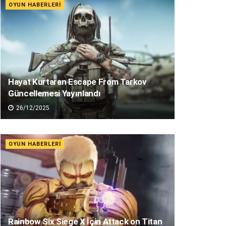
OYUN HABERLERI
Hayat Kurtaran Escape From Tarkov
Güncellemesi Yayınlandı
26/12/2025
OYUN HABERLERI
Rainbow Six Siege X İçin Attack on Titan