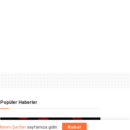
Popüler Haberler
OYUN HABERLERI
llanım Şartları
sayfamıza gidin.
Kabul