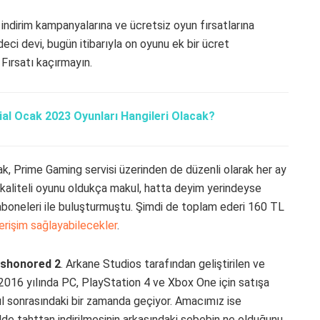
 indirim kampanyalarına ve ücretsiz oyun fırsatlarına
ci devi, bugün itibarıyla on oyunu ek bir ücret
Fırsatı kaçırmayın.
al Ocak 2023 Oyunları Hangileri Olacak?
k, Prime Gaming servisi üzerinden de düzenli olarak her ay
kaliteli oyunu oldukça makul, hatta deyim yerindeyse
 aboneleri ile buluşturmuştu. Şimdi de toplam ederi 160 TL
erişim sağlayabilecekler
.
ishonored 2
. Arkane Studios tarafından geliştirilen ve
016 yılında PC, PlayStation 4 ve Xbox One için satışa
ıl sonrasındaki bir zamanda geçiyor. Amacımız ise
lde tahttan indirilmesinin arkasındaki sebebin ne olduğunu