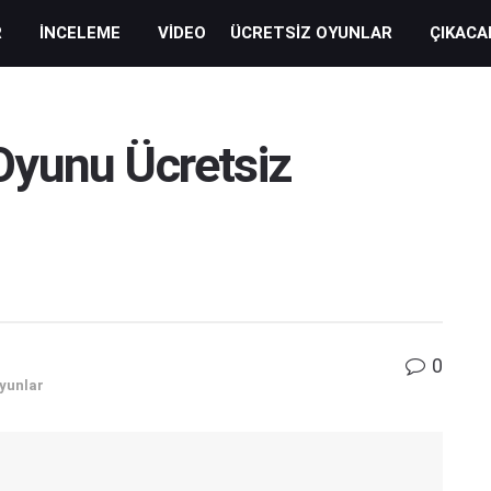
R
İNCELEME
VIDEO
ÜCRETSIZ OYUNLAR
ÇIKACA
Oyunu Ücretsiz
0
yunlar