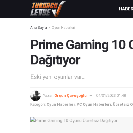
HABE
Ana Sayfa
Oyun Haberleri
Prime Gaming 10 
Dağıtıyor
Eski yeni oyunlar var...
Yazar:
Orçun Çavuşoğlu
04/01/2023 01:48
Kategori:
Oyun Haberleri
,
PC Oyun Haberleri
,
Ücretsiz O