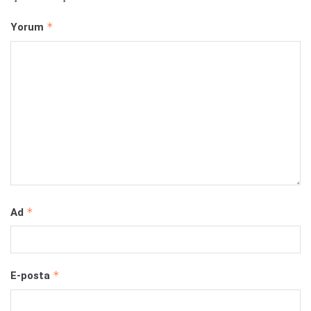
*
Yorum
*
Ad
*
E-posta