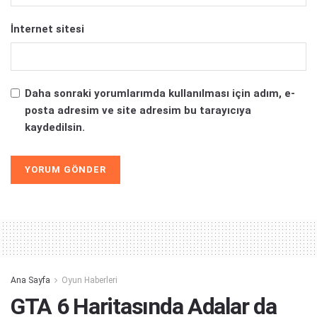
İnternet sitesi
Daha sonraki yorumlarımda kullanılması için adım, e-
posta adresim ve site adresim bu tarayıcıya
kaydedilsin.
Alternative:
Ana Sayfa
Oyun Haberleri
GTA 6 Haritasında Adalar da