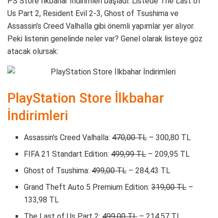
PS Store İlkbahar İndirimleri başladı. Listede The Last of
Us Part 2, Resident Evil 2-3, Ghost of Tsushima ve
Assassin’s Creed Valhalla gibi önemli yapımlar yer alıyor.
Peki listenin genelinde neler var? Genel olarak listeye göz
atacak olursak:
PlayStation Store İlkbahar
İndirimleri
Assassin’s Creed Valhalla:
470,00 TL
– 300,80 TL
FIFA 21 Standart Edition:
499,99 TL
– 209,95 TL
Ghost of Tsushima:
499,00 TL
– 284,43 TL
Grand Theft Auto 5 Premium Edition:
319,00 TL
–
133,98 TL
The Last of Us Part 2:
499,00 TL
– 214,57 TL