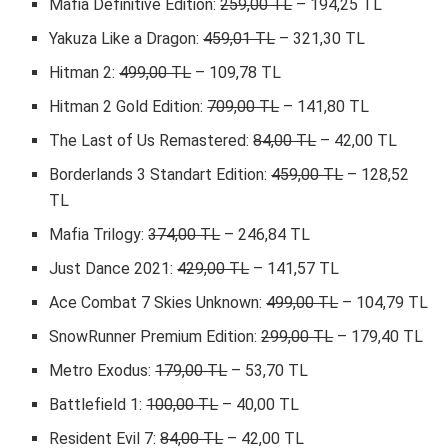
Mafia Definitive Edition:
259,00 TL
– 194,25 TL
Yakuza Like a Dragon:
459,01 TL
– 321,30 TL
Hitman 2:
499,00 TL
– 109,78 TL
Hitman 2 Gold Edition:
709,00 TL
– 141,80 TL
The Last of Us Remastered:
84,00 TL
– 42,00 TL
Borderlands 3 Standart Edition:
459,00 TL
– 128,52
TL
Mafia Trilogy:
374,00 TL
– 246,84 TL
Just Dance 2021:
429,00 TL
– 141,57 TL
Ace Combat 7 Skies Unknown:
499,00 TL
– 104,79 TL
SnowRunner Premium Edition:
299,00 TL
– 179,40 TL
Metro Exodus:
179,00 TL
– 53,70 TL
Battlefield 1:
100,00 TL
– 40,00 TL
Resident Evil 7:
84,00 TL
– 42,00 TL