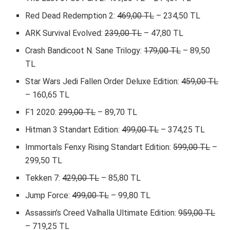
Red Dead Redemption 2:
469,00 TL
– 234,50 TL
ARK Survival Evolved:
239,00 TL
– 47,80 TL
Crash Bandicoot N. Sane Trilogy:
179,00 TL
– 89,50
TL
Star Wars Jedi Fallen Order Deluxe Edition:
459,00 TL
– 160,65 TL
F1 2020:
299,00 TL
– 89,70 TL
Hitman 3 Standart Edition:
499,00 TL
– 374,25 TL
Immortals Fenxy Rising Standart Edition:
599,00 TL
–
299,50 TL
Tekken 7:
429,00 TL
– 85,80 TL
Jump Force:
499,00 TL
– 99,80 TL
Assassin’s Creed Valhalla Ultimate Edition:
959,00 TL
– 719,25 TL