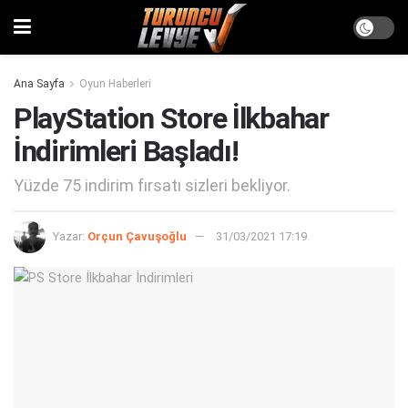
Ana Sayfa
Oyun Haberleri
PlayStation Store İlkbahar
İndirimleri Başladı!
Yüzde 75 indirim fırsatı sizleri bekliyor.
Yazar:
Orçun Çavuşoğlu
31/03/2021 17:19