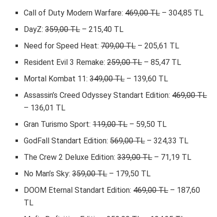
Call of Duty Modern Warfare:
469,00 TL
– 304,85 TL
DayZ:
359,00 TL
– 215,40 TL
Need for Speed Heat:
709,00 TL
– 205,61 TL
Resident Evil 3 Remake:
259,00 TL
– 85,47 TL
Mortal Kombat 11:
349,00 TL
– 139,60 TL
Assassin’s Creed Odyssey Standart Edition:
469,00 TL
– 136,01 TL
Gran Turismo Sport:
119,00 TL
– 59,50 TL
GodFall Standart Edition:
569,00 TL
– 324,33 TL
The Crew 2 Deluxe Edition:
339,00 TL
– 71,19 TL
No Man’s Sky:
359,00 TL
– 179,50 TL
DOOM Eternal Standart Edition:
469,00 TL
– 187,60
TL