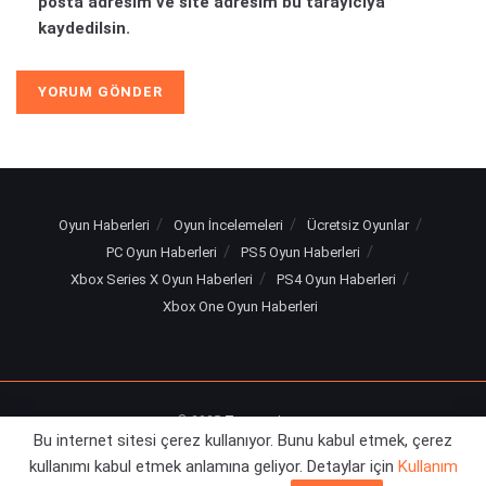
posta adresim ve site adresim bu tarayıcıya
kaydedilsin.
Alternative:
Oyun Haberleri
Oyun İncelemeleri
Ücretsiz Oyunlar
PC Oyun Haberleri
PS5 Oyun Haberleri
Xbox Series X Oyun Haberleri
PS4 Oyun Haberleri
Xbox One Oyun Haberleri
© 2025
Turuncu Levye
Bu internet sitesi çerez kullanıyor. Bunu kabul etmek, çerez
kullanımı kabul etmek anlamına geliyor. Detaylar için
Kullanım