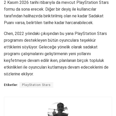
2 Kasım 2026 tarihi itibarıyla da mevcut PlayStation Stars
formu da sona erecek. Diğer bir deyiş ile kullanıcılar
tarafından halihazırda biriktirilmiş olan ne kadar Sadakat
Puanı varsa, belirtilen tarihe kadar harcanabilecek.
Chen, 2022 yılındaki çıkışından bu yana PlayStation Stars
programını destekleyen bütün oyunculara teşekkür
ettiklerini söylüyor. Geleceğe yönelik olarak sadakat
programı çalışmalarını geliştirmenin yeni yollarını
keşfetmeye devam edilir iken, planlanan birçok topluluk
etkinlikleri ile oyuncuları kutlamaya devam edeceklerini de
sözlerine ekliyor.
Etiketler:
PlayStation Stars