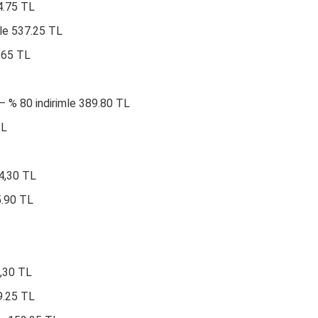
4.75 TL
mle 537.25 TL
,65 TL
– % 80 indirimle 389.80 TL
TL
64,30 TL
5.90 TL
4,30 TL
9.25 TL