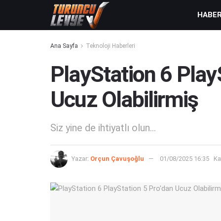
HABE
Ana Sayfa
Teknoloji Haberleri
PlayStation 6 Play
Ucuz Olabilirmiş
Siz yine de ihtiyatlı olun...
Yazar:
Orçun Çavuşoğlu
01/08/2025 16:35
Ka