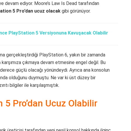
elmeye devam ediyor. Moore’s Law Is Dead tarafından
ation 5 Pro’dan ucuz olacak
gibi görünüyor.
ce PlayStation 5 Versiyonuna Kavuşacak Olabilir
şma gerçekleştirdiği PlayStation 6, yakın bir zamanda
rın karşımıza çıkmaya devam etmesine engel değil. Bu
on derece güçlü olacağı yönündeydi. Ayrıca ana konsolun
asında olduğunu duymuştu. Ne var ki üst düzey bir
ı bilgiler ile karşılaşmıştık.
n 5 Pro’dan Ucuz Olabilir
ik üreticisi tarafından yeni nesil konsol hakkında ilginç