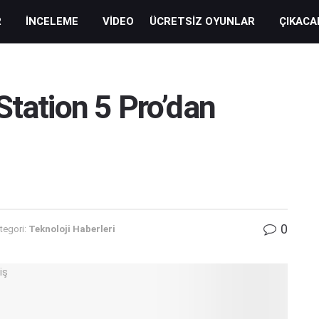
R
İNCELEME
VIDEO
ÜCRETSIZ OYUNLAR
ÇIKACA
Station 5 Pro’dan
0
tegori:
Teknoloji Haberleri