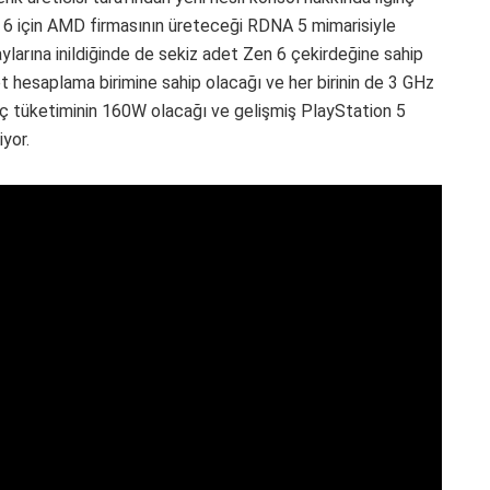
 6 için AMD firmasının üreteceği RDNA 5 mimarisiyle
aylarına inildiğinde de sekiz adet Zen 6 çekirdeğine sahip
et hesaplama birimine sahip olacağı ve her birinin de 3 GHz
, güç tüketiminin 160W olacağı ve gelişmiş PlayStation 5
iyor.