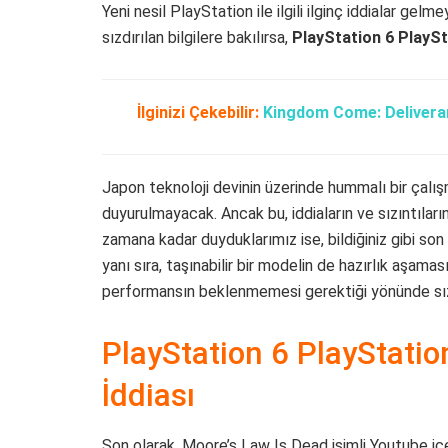
Yeni nesil PlayStation ile ilgili ilginç iddialar g
sızdırılan bilgilere bakılırsa,
PlayStation 6 PlaySt
İlginizi Çekebilir:
Kingdom Come: Deliveran
Japon teknoloji devinin üzerinde hummalı bir çalı
duyurulmayacak. Ancak bu, iddiaların ve sızıntıla
zamana kadar duyduklarımız ise, bildiğiniz gibi s
yanı sıra, taşınabilir bir modelin de hazırlık aşam
performansın beklenmemesi gerektiği yönünde sızınt
PlayStation 6 PlayStatio
İddiası
Son olarak, Moore’s Law Is Dead isimli Youtube içer