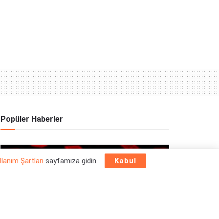
Popüler Haberler
OYUN HABERLERI
llanım Şartları
sayfamıza gidin.
Kabul