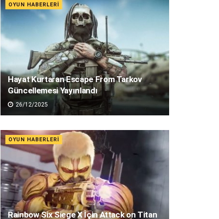
OYUN HABERLERI
Hayat Kurtaran Escape From Tarkov
Güncellemesi Yayınlandı
26/12/2025
OYUN HABERLERI
Rainbow Six Siege X İçin Attack on Titan