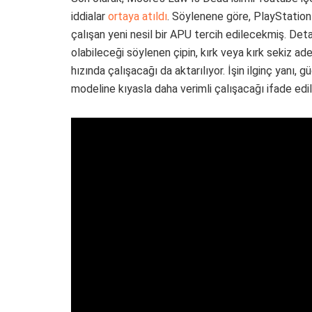
iddialar
ortaya atıldı
. Söylenene göre, PlayStation
çalışan yeni nesil bir APU tercih edilecekmiş. Det
olabileceği söylenen çipin, kırk veya kırk sekiz ad
hızında çalışacağı da aktarılıyor. İşin ilginç yanı
modeline kıyasla daha verimli çalışacağı ifade edil