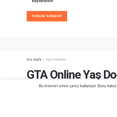
kaydedilsin.
Alternative:
Ana Sayfa
Oyun Haberleri
GTA Online Yaş Do
Sokuluyor
Bu internet sitesi çerez kullanıyor. Bunu kabu
Birleşik Krallık ile başlanacakmış...