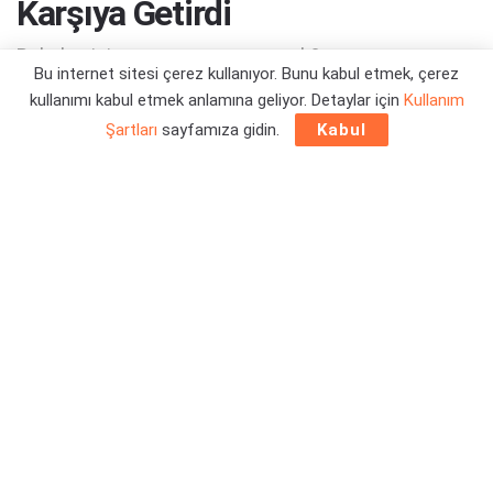
Karşıya Getirdi
Bakalım işin sonu nereye varacak?
Bu internet sitesi çerez kullanıyor. Bunu kabul etmek, çerez
kullanımı kabul etmek anlamına geliyor. Detaylar için
Kullanım
Yazar:
Orçun Çavuşoğlu
29/07/2025 01:01
Şartları
sayfamıza gidin.
Kabul