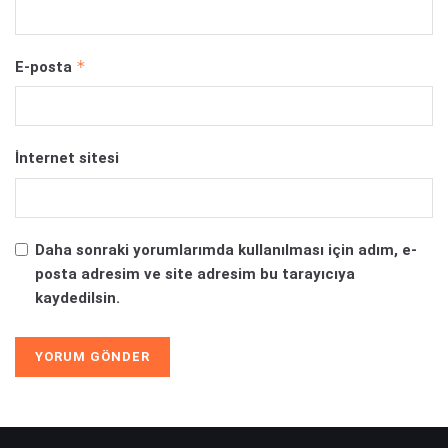
*
E-posta
İnternet sitesi
Daha sonraki yorumlarımda kullanılması için adım, e-
posta adresim ve site adresim bu tarayıcıya
kaydedilsin.