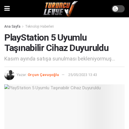
Ana Sayfa
Teknoloji Haberleri
PlayStation 5 Uyumlu
Taşınabilir Cihaz Duyuruldu
Kasım ayında satışa sunulması bekleniyormuş...
Yazar:
Orçun Çavuşoğlu
25/05/2023 13:43