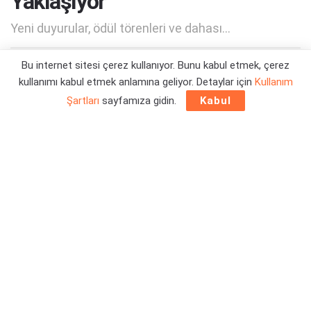
Yaklaşıyor
Yeni duyurular, ödül törenleri ve dahası...
Bu internet sitesi çerez kullanıyor. Bunu kabul etmek, çerez
Yazar:
Orçun Çavuşoğlu
24/02/2025 12:08
kullanımı kabul etmek anlamına geliyor. Detaylar için
Kullanım
Şartları
sayfamıza gidin.
Kabul