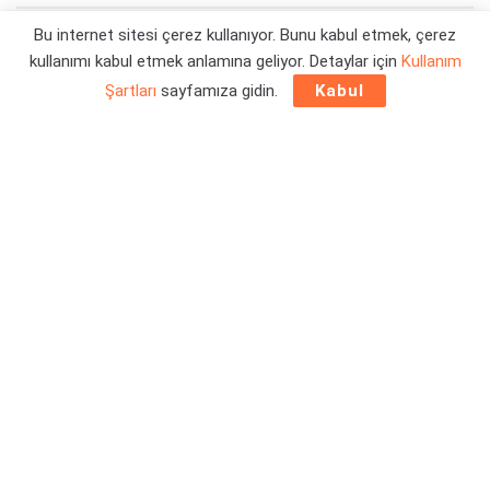
Bu internet sitesi çerez kullanıyor. Bunu kabul etmek, çerez
Yazar:
Orçun Çavuşoğlu
02/12/2024 17:18
kullanımı kabul etmek anlamına geliyor. Detaylar için
Kullanım
Şartları
sayfamıza gidin.
Kabul
PlayStation 30uncu Yıldönümü
, yarın resmen kutlanacak.
Bu süreçte oyuncular için özel sürüm konsollar ve konsol
ekipmanları sunan Sony Interactive Entertainment, şimdi de
dijital mağazasında yeni bir kampanya dönemini başlattı.