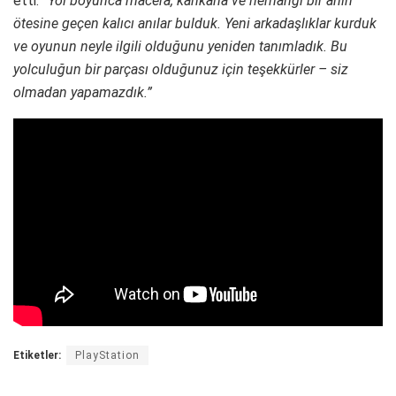
etti:
“Yol boyunca macera, kahkaha ve herhangi bir anın
ötesine geçen kalıcı anılar bulduk. Yeni arkadaşlıklar kurduk
ve oyunun neyle ilgili olduğunu yeniden tanımladık. Bu
yolculuğun bir parçası olduğunuz için teşekkürler – siz
olmadan yapamazdık.”
Etiketler:
PlayStation