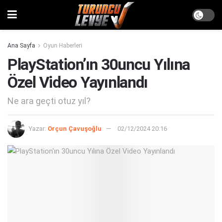
Ana Sayfa
Oyun Haberleri
PlayStation’ın 30uncu Yılına
Özel Video Yayınlandı
Ne ara geçti otuz yıl?
Yazar:
Orçun Çavuşoğlu
02/12/2024 20:16