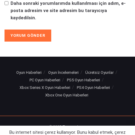
Daha sonraki yorumlarımda kullanılması için adım, e-
posta adresim ve site adresim bu tarayıcıya
kaydedilsin.
Ana Sayfa
Oyun Haberleri
Call of Duty: Vanguard
İnceleme Puanları Ortaya
Çıkıyor
İkinci Dünya Savaşı dönemine yeni dönüş nasıl
Bu internet sitesi çerez kullanıyor. Bunu kabul etmek, çerez
olmuş?