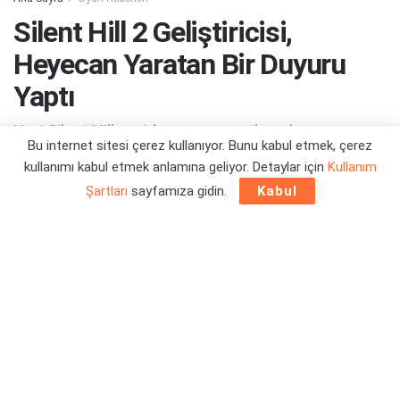
Silent Hill 2 Geliştiricisi,
Heyecan Yaratan Bir Duyuru
Yaptı
Yeni Silent Hill yeniden yapımımız hayırlısı
Bu internet sitesi çerez kullanıyor. Bunu kabul etmek, çerez
olsun...mu?
kullanımı kabul etmek anlamına geliyor. Detaylar için
Kullanım
Şartları
sayfamıza gidin.
Kabul
Yazar:
Orçun Çavuşoğlu
03/03/2025 12:25