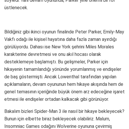
söyledi. Yani devam oyununda, Parker yine önemli bir rol
üstlenecek.
Bildiğiniz gibi ikinci oyunun finalinde Peter Parker, Emily-May
Vakfı odağı ile kişisel hayatına daha fazla zaman ayırdığı
görülüyordu. Dahası ise New York şehrini Miles Morales
karakterine devretmesi ve onu akıl hocası olarak
desteklemeye başlamıştı. Bu gelişmeler, Parker için
hikayenin tamamlandığı yönünde yorumlanmış ve endişeler
de baş göstermişti. Ancak Lowenthal tarafından yapılan
açıklamaların, devam oyununun hem hikaye akışında hem de
genel temasının içeriğinde büyük önem arz edeceğine işaret
etmesi ile endişeler ortadan kalkacak gibi görünüyor.
Bakalım bizleri Spider-Man 3 ile nasıl bir hikaye bekleyecek?
Bunun için elbette biraz bekleyecek olabiliriz. Malum,
Insomniac Games odağını Wolverine oyununa çevirmiş