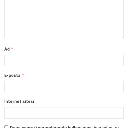
*
Ad
*
E-posta
İnternet sitesi
Daha sonraki yorumlarımda kullanılması için adım, e-