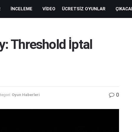
R
İNCELEME
VIDEO
ÜCRETSIZ OYUNLAR
ÇIKACA
y: Threshold İptal
0
tegori:
Oyun Haberleri