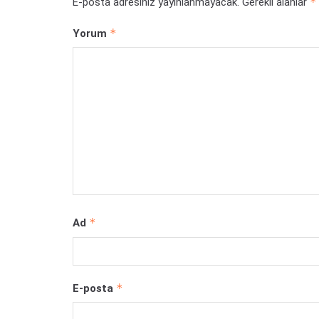
*
E-posta adresiniz yayınlanmayacak.
Gerekli alanlar
*
Yorum
*
Ad
*
E-posta