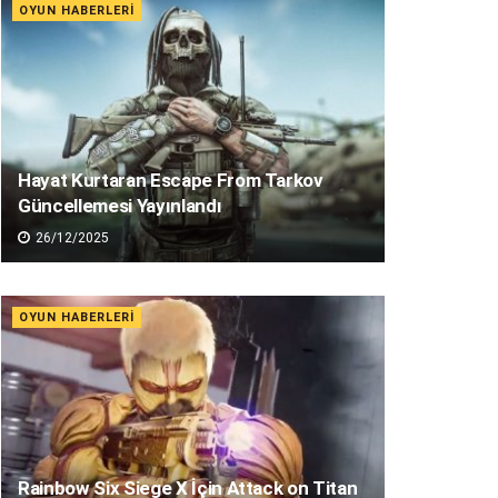
OYUN HABERLERI
Hayat Kurtaran Escape From Tarkov
Güncellemesi Yayınlandı
26/12/2025
OYUN HABERLERI
Rainbow Six Siege X İçin Attack on Titan