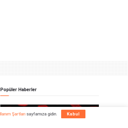
Popüler Haberler
OYUN HABERLERI
llanım Şartları
sayfamıza gidin.
Kabul