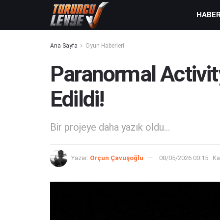
HABE
Ana Sayfa
Oyun Haberleri
Paranormal Activit
Edildi!
Bir projeye daha yazık oldu...
Yazar:
Orçun Çavuşoğlu
08/05/2026 00:15
Ka