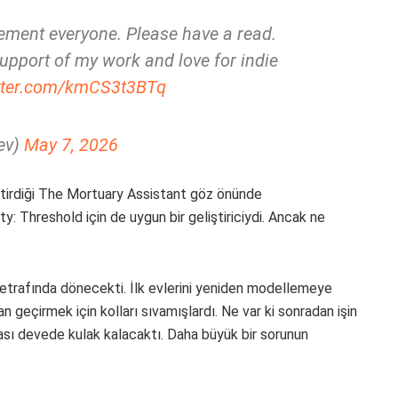
ement everyone. Please have a read.
upport of my work and love for indie
itter.com/kmCS3t3BTq
ev)
May 7, 2026
iştirdiği The Mortuary Assistant göz önünde
: Threshold için de uygun bir geliştiriciydi. Ancak ne
n etrafında dönecekti. İlk evlerini yeniden modellemeye
an geçirmek için kolları sıvamışlardı. Ne var ki sonradan işin
sı devede kulak kalacaktı. Daha büyük bir sorunun