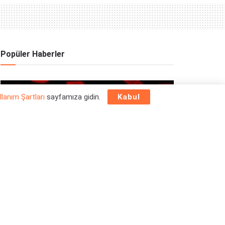
Popüler Haberler
OYUN HABERLERI
llanım Şartları
sayfamıza gidin.
Kabul
Epic Games Store Yılbaşı Ücretsiz Oyun
Programı 2025: 26 Aralık
26/12/2025