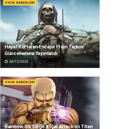
OYUN HABERLERI
Hayat Kurtaran Escape From Tarkov
Güncellemesi Yayınlandı
26/12/2025
OYUN HABERLERI
Rainbow Six Siege X İçin Attack on Titan