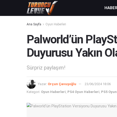
HABE
Ana Sayfa
Oyun Haberleri
Palworld’ün PlaySt
Duyurusu Yakın Ola
Sürpriz paylaşım!
Yazar:
Orçun Çavuşoğlu
23/06/2024 18:06
Kategori:
Oyun Haberleri
,
PS4 Oyun Haberleri
,
PS5 Oyun