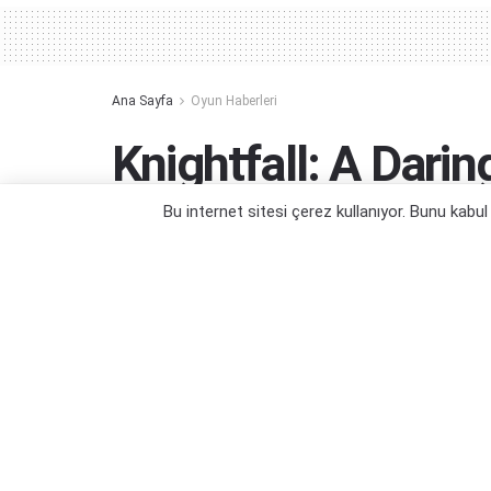
Ana Sayfa
Oyun Haberleri
Knightfall: A Dar
Ücretsiz Oldu
Bu internet sitesi çerez kullanıyor. Bunu kabu
Kaçırılmayacak bir fırsat daha...
Yazar:
Orçun Çavuşoğlu
23/06/2024 13:39
Kategori:
Oyun Haberleri
,
PC Oyun Haberleri
,
Ücretsiz O