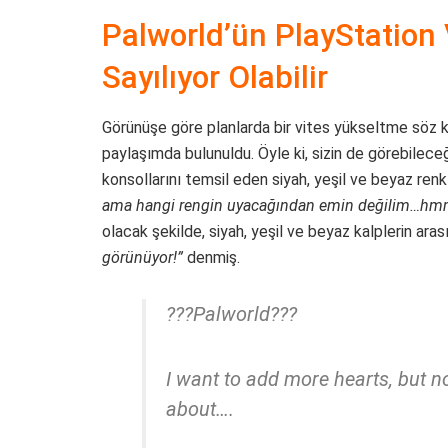
Palworld’ün PlayStation
Sayılıyor Olabilir
Görünüşe göre planlarda bir vites yükseltme söz ko
paylaşımda bulunuldu. Öyle ki, sizin de görebile
konsollarını temsil eden siyah, yeşil ve beyaz renk 
ama hangi rengin uyacağından emin değilim…hm
olacak şekilde, siyah, yeşil ve beyaz kalplerin ara
görünüyor!”
denmiş.
???Palworld???
I want to add more hearts, but
about….