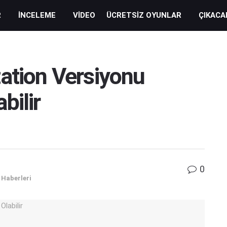
R
İNCELEME
VIDEO
ÜCRETSIZ OYUNLAR
ÇIKACA
ation Versiyonu
bilir
0
 Haberleri