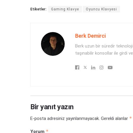
Etiketler:
Gaming Klavye
Oyuncu Klavyesi
Berk Demirci
Berk uzun bir süredir teknolo
taşınabilir konsollar ile gird
Bir yanıt yazın
*
E-posta adresiniz yayınlanmayacak.
Gerekli alanlar
*
Yorum