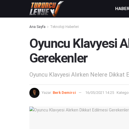
HABE
Ana Sayfa
Teknoloji Haberleri
Oyuncu Klavyesi Al
Gerekenler
Oyuncu Klavyesi Alırken Nelere Dikkat E
Yazar:
Berk Demirci
16/05/2021 14:25
Kategor