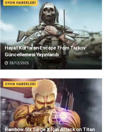
OYUN HABERLERI
Hayat Kurtaran Escape From Tarkov
Güncellemesi Yayınlandı
26/12/2025
OYUN HABERLERI
Rainbow Six Siege X İçin Attack on Titan