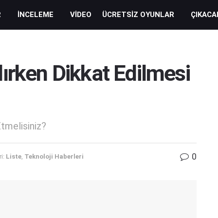
R
İNCELEME
VIDEO
ÜCRETSIZ OYUNLAR
ÇIKACA
ırken Dikkat Edilmesi
tmelisiniz?
0
i:
Liste
,
Teknoloji Haberleri