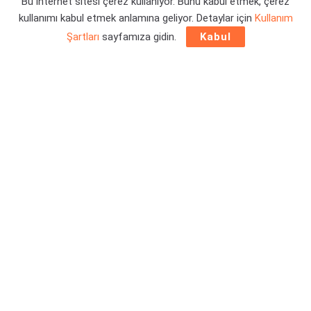
Bu internet sitesi çerez kullanıyor. Bunu kabul etmek, çerez
Yazar:
Orçun Çavuşoğlu
11/08/2023 14:25
kullanımı kabul etmek anlamına geliyor. Detaylar için
Kullanım
Şartları
sayfamıza gidin.
Kabul
tinyBuild tarafından yapılan duyuru ile
Hello Engineer PC ve
konsollar
için önümüzdeki hafta içerisinde satışa
sunulacak. Resmi duyuruya ilişkin detaylar haberimizde.